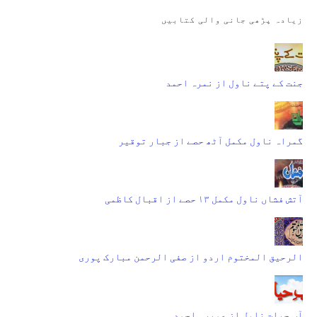
زیادہ پڑھی جانی والی کتابیں
جنت کے پتے ناول از نمرہ احمد
گمراہ ناول مکمل آٹھ حصے از جبار توقیر
آتش فشاں ناول مکمل ۱۳ حصے از اقبال کاظمی
الرحیق المختوم اردو از صفی الرحمن مبارک پوری
آب حیات ناول از عمیرہ احمد