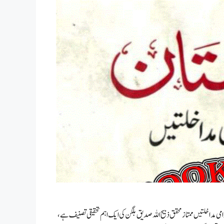
امی مداخلتیں ممتاز محقق ذبیح اللہ صدیق بلگن کی ایک اہم تحقیقی تصنیف ہے،