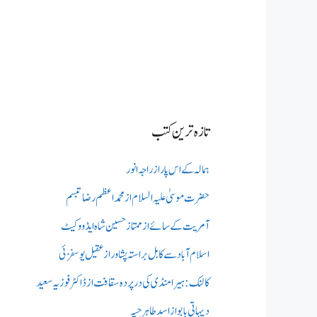
تازہ ترین کتب
ہمالہ کے اس پار از راجہ انور
حضرت موسیٰ علیہ السلام از محمد اعظم رضا تبسم
آمریت کے سائے از ممتاز حسین شاہ ایڈووکیٹ
اسلام آباد سے کابل براستہ پشاور از عقیل یوسفزئی
کالنک: ہیرا منڈی کی در پردہ سقافت از ڈاکٹر فوزیہ سعید
دیہاتی بابو از اسد طاہر جپہ