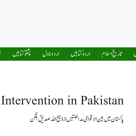
ں
تاریخِ اسلام
اردو کتابیں
اردو ناول
پشتو کتابیں
ش
 Intervention in Pakistan
پاکستان میں بین الاقوامی مداخلتیں از ذبیح اللہ صدیق بلگن