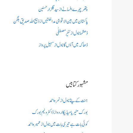
پتھر چہرے افسانے از سید گلزار حسنین
پاکستان میں بین الاقوامی مداخلتیں از ذبیح اللہ صدیق بلگن
ڈھشما ناول از نئیر مصطفٰی
ڈھاکہ میں آؤں گا ناول از سہیل پرواز
مشہور کتابیں
جنت کے پتے ناول از نمرہ احمد
بورک مٹیریا میڈیکااردو از ڈاکٹر ولیم بورک
کوئی بات ہے تیری بات میں ناول از عمیرہ احمد