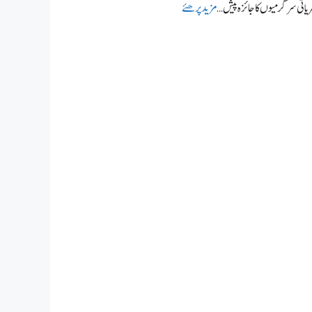
یاتی سرگرمیوں کا جائزہ پیش …
مزید پرھئے