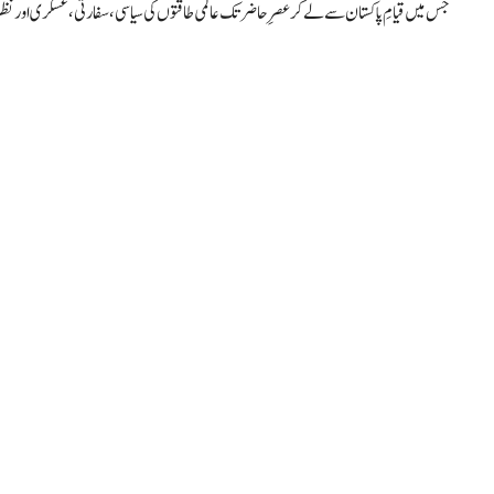
جس میں قیامِ پاکستان سے لے کر عصرِ حاضر تک عالمی طاقتوں کی سیاسی، سفارتی، عسکری اور نظر