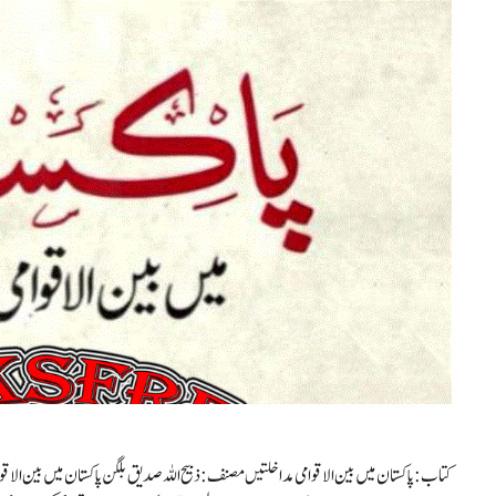
کتاب: پاکستان میں بین الاقوامی مداخلتیں مصنف: ذبیح اللہ صدیق بلگن پاکستان میں بین الاقو