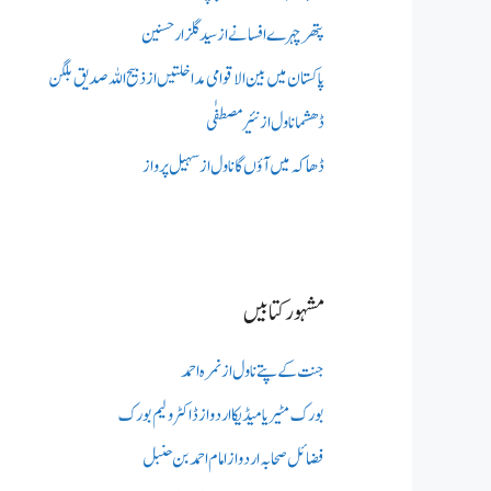
پتھر چہرے افسانے از سید گلزار حسنین
پاکستان میں بین الاقوامی مداخلتیں از ذبیح اللہ صدیق بلگن
ڈھشما ناول از نئیر مصطفٰی
ڈھاکہ میں آؤں گا ناول از سہیل پرواز
مشہور کتابیں
جنت کے پتے ناول از نمرہ احمد
بورک مٹیریا میڈیکااردو از ڈاکٹر ولیم بورک
فضائل صحابہ اردو از امام احمد بن حنبل