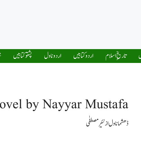
ں
تاریخِ اسلام
اردو کتابیں
اردو ناول
پشتو کتابیں
ش
vel by Nayyar Mustafa
ڈھشما ناول از نئیر مصطفٰی