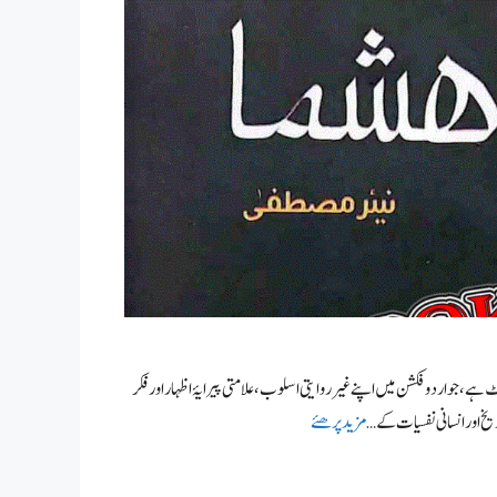
ے، جو اردو فکشن میں اپنے غیر روایتی اسلوب، علامتی پیرایۂ اظہار اور فکر
یخ اور انسانی نفسیات کے …
مزید پرھئے