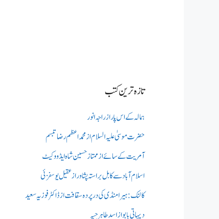
تازہ ترین کتب
ہمالہ کے اس پار از راجہ انور
حضرت موسیٰ علیہ السلام از محمد اعظم رضا تبسم
آمریت کے سائے از ممتاز حسین شاہ ایڈووکیٹ
اسلام آباد سے کابل براستہ پشاور از عقیل یوسفزئی
کالنک: ہیرا منڈی کی در پردہ سقافت از ڈاکٹر فوزیہ سعید
دیہاتی بابو از اسد طاہر جپہ