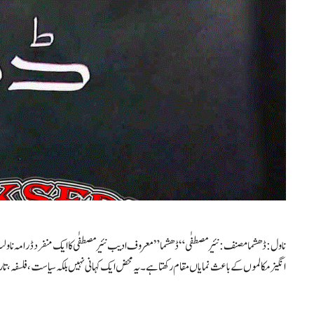
ناول: ڈھشما مصنف: نئیر مصطفٰی “ڈھشما” معروف ادیب نئیر مصطفٰی کا ایک منفرد ڈرامہ ناولٹ ہ
انگیز مکالموں کے باعث نمایاں مقام رکھتا ہے۔ یہ محض ایک کہانی نہیں بلکہ سیاست، فلسفہ، تار