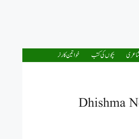
اعری
بچوں کی کتب
خواتین کارنر
Dhishma No