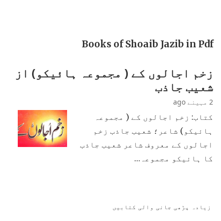
Books of Shoaib Jazib in Pdf
زخم اجالوں کے ( مجموعہ ہائیکو) از
شعیب جاذب
2 مہینے ago
کتاب: زخم اجالوں کے ( مجموعہ
ہائیکو) شاعر؛ شعیب جاذب زخم
اجالوں کے معروف شاعر شعیب جاذب
کا ہائیکو مجموعہ…
زیادہ پڑھی جانی والی کتابیں