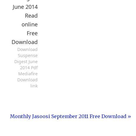
June 2014
Read
online
Free
Download
Download
Suspense
Digest June
2014 Pdf
Mediafire
Download
link
« Monthly Jasoosi September 2011 Free Download