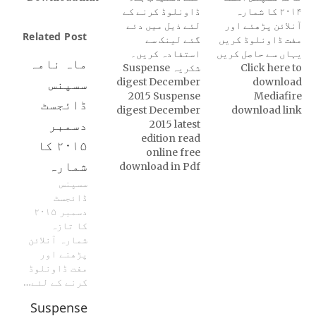
۲۰۱۴ کا شمارہ
ڈاونلوڈ کرنے کے
آنلائن پڑھئے اور
لئے ذیل میں دئے
Related Post
مفت ڈاونلوڈ کریں
گئے لینک سے
یہاں سے حاصل کریں
استفادہ کریں۔
ماہ نامہ
Click here to
شکریہ Suspense
download
digest December
سسپنس
2015 Suspense
Mediafire
ڈائجسٹ
digest December
download link
دسمبر
2015 latest
edition read
۲۰۱۵ کا
online free
شمارہ
download in Pdf
سسپنس
ڈائجسٹ
دسمبر ۲۰۱۵
کا تازہ
شمارہ آنلائن
پڑھنے اور
مفت ڈاونلوڈ
کرنے کے لئے…
Suspense