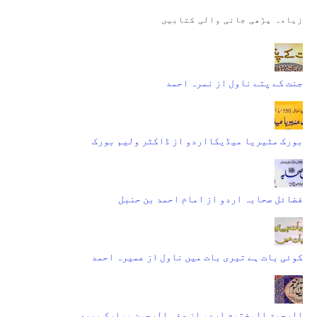
زیادہ پڑھی جانی والی کتابیں
جنت کے پتے ناول از نمرہ احمد
بورک مٹیریا میڈیکااردو از ڈاکٹر ولیم بورک
فضائل صحابہ اردو از امام احمد بن حنبل
کوئی بات ہے تیری بات میں ناول از عمیرہ احمد
الرحیق المختوم اردو از صفی الرحمن مبارک پوری