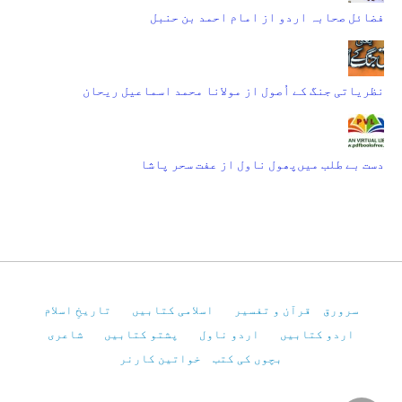
فضائل صحابہ اردو از امام احمد بن حنبل
نظریاتی جنگ کے اُصول از مولانا محمد اسماعیل ریحان
دست بے طلب میں‌پھول ناول از عفت سحر پاشا
سرورق
قرآن و تفسیر
اسلامی کتابیں
تاریخِ اسلام
اردو کتابیں
اردو ناول
پشتو کتابیں
شاعری
بچوں کی کتب
خواتین کارنر