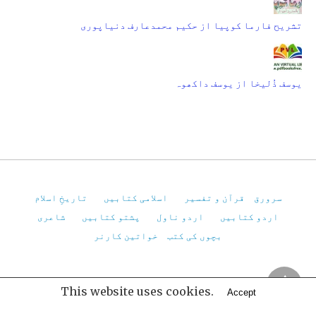
تشریح فارما کوپیا از حکیم محمدعارف دنیاپوری
یوسف ذُلیخا از یوسف داکھوہ
سرورق
قرآن و تفسیر
اسلامی کتابیں
تاریخِ اسلام
اردو کتابیں
اردو ناول
پشتو کتابیں
شاعری
بچوں کی کتب
خواتین کارنر
Pakistan Virtual Library
This website uses cookies.
Accept
All Rights Reserved
View Non-AMP Version