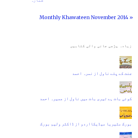
« Monthly Khawateen November 2014
زیادہ پڑھی جانی والی کتابیں
جنت کے پتے ناول از نمرہ احمد
کوئی بات ہے تیری بات میں ناول از عمیرہ احمد
بورک مٹیریا میڈیکااردو از ڈاکٹر ولیم بورک