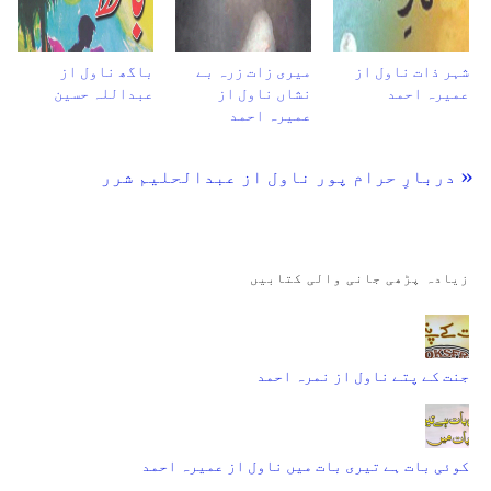
شہر ذات ناول از
میری زات زرہ بے
باگھ ناول از
عمیرہ احمد
نشاں ناول از
عبداللہ حسین
عمیرہ احمد
« دربارِ حرام پور ناول از عبدالحلیم شرر
زیادہ پڑھی جانی والی کتابیں
جنت کے پتے ناول از نمرہ احمد
کوئی بات ہے تیری بات میں ناول از عمیرہ احمد