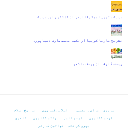
بورک مٹیریا میڈیکااردو از ڈاکٹر ولیم بورک
تشریح فارما کوپیا از حکیم محمدعارف دنیاپوری
یوسف ذُلیخا از یوسف داکھوہ
سرورق
قرآن و تفسیر
اسلامی کتابیں
تاریخِ اسلام
اردو کتابیں
اردو ناول
پشتو کتابیں
شاعری
بچوں کی کتب
خواتین کارنر