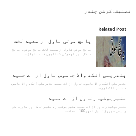
تصنیف: کرشن چندر
Related Post
پانچ موتی ناول از سعید لخت
پانچ موتی ناول از سعید لخت پانچ موتی، پانچ
دلکش اور اچھوتی کہانیوں کا دلنواز…
پتھریلی آنکھ والا جاسوس ناول از اے حمید
پتھریلی آنکھ والا جاسوس ناول از اے حمید پتھریلی آنکھ والا جاسوس
،عنبر ناگ اور…
عنبرہوشیارناول از اے حمید
عنبرہوشیارناول از اے حمید عنبرہوشیار، عنبر ناگ اور ماریا کی
واپسی سیریز ناول نمبر100۔ مصنف…