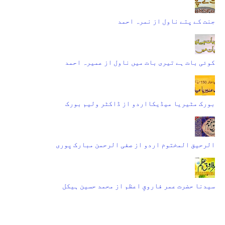
جنت کے پتے ناول از نمرہ احمد
کوئی بات ہے تیری بات میں ناول از عمیرہ احمد
بورک مٹیریا میڈیکااردو از ڈاکٹر ولیم بورک
الرحیق المختوم اردو از صفی الرحمن مبارک پوری
سیدنا حضرت عمر فاروقِ اعظم از محمد حسین ہیکل