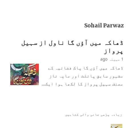
Sohail Parwaz
ڈھاکہ میں آؤں گا ناول از سہیل
پرواز
1 مہینہ ago
ڈھاکہ میں آؤں گا پاک فضائیہ کے
مشہور سابق پائلٹ اور مایہ ناز
مصنف سہیل پرواز کا لکھا ہوا ایک…
زیادہ پڑھی جانی والی کتابیں