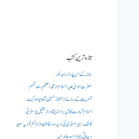
تازہ ترین کتب
ہمالہ کے اس پار از راجہ انور
حضرت موسیٰ علیہ السلام از محمد اعظم رضا تبسم
آمریت کے سائے از ممتاز حسین شاہ ایڈووکیٹ
اسلام آباد سے کابل براستہ پشاور از عقیل یوسفزئی
کالنک: ہیرا منڈی کی در پردہ سقافت از ڈاکٹر فوزیہ سعید
دیہاتی بابو از اسد طاہر جپہ