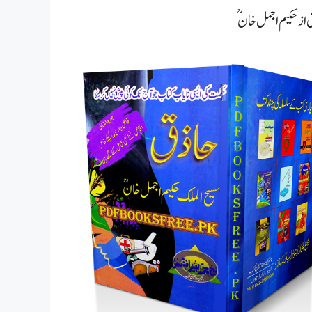
از حکیم اجمل خانؒ