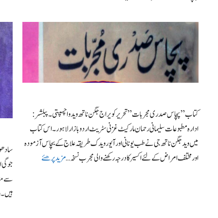
کتاب ” پچاس صدری مجربات” تحریر کویراج جگن ناتھ وید واچسپتی۔ پبلشر:
ادارہ مطبوعات سلیمانی رحمان مارکیٹ غزنی سٹریٹ اردو بازار لاہور۔ اس کتاب
میں ویدجگن ناتھ جی نے طب یونانی اور آیورویدک طریقہ علاج کے بچاس آزمودہ
سادھوؤ
اور مختلف امراض کے لئے اکسیر کا درجہ رکھنے والی مجرب نسخہ …
مزید پرھئے
جوگی ا
سے منہ
ہیں۔ و