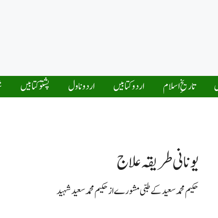
ں
تاریخِ اسلام
اردو کتابیں
اردو ناول
پشتو کتابیں
ش
یونانی طریقہ علاج
حکیم محمدسعید کے طبی مشورے از حکیم محمدسعید شہید