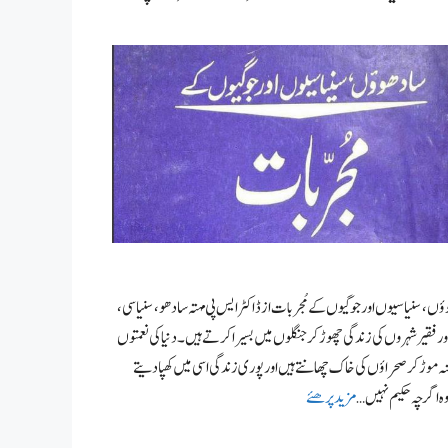
ں،سنیاسیوں اور جوگیوں کے مُجربات از ڈاکٹر ایس پی مہتہ سادھو، سنیاسی،
ور فقیر شہروں کی زندگی چھوڑ کر جنگلوں میں بسیرا کرتے ہیں۔ دنیا کی نعمتوں
 موڑ کر صحراؤں کی خاک چھانتے ہیں اور پوری زندگی اسی میں کھپا دیتے
ہ اگر چہ حکیم نہیں …
مزید پرھئے