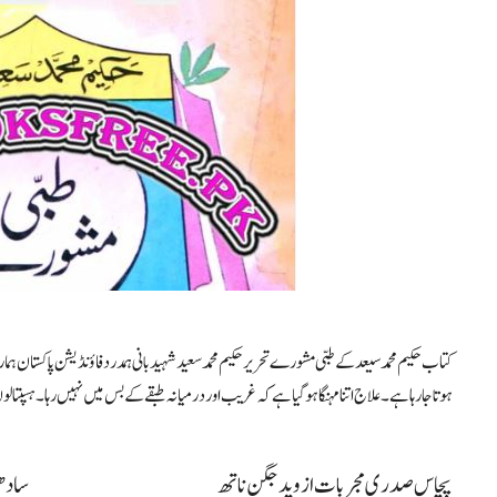
کتاب حکیم محمدسیعد کے طبی مشورے تحریر حکیم محمدسعید شہید بانی ہمدرد فاؤنڈیشن پاکستان ہم
ہوتا جارہا ہے۔ علاج اتنا مہنگا ہوگیا ہے کہ غریب اور درمیانہ طبقے کے بس میں نہیں رہا۔ ہسپتا
پچاس صدری مجربات از وید جگن ناتھ
سادھو