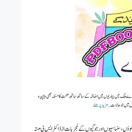
ارے ملک میں بیماریوں میں اضافہ کے ساتھ ساتھ صحت کا مسئلہ بھی پیچیدہ
لوں میں جو حالات …
مزید پرھئے
ؤں،سنیاسیوں اور جوگیوں کے مُجربات از ڈاکٹر ایس پی مہتہ