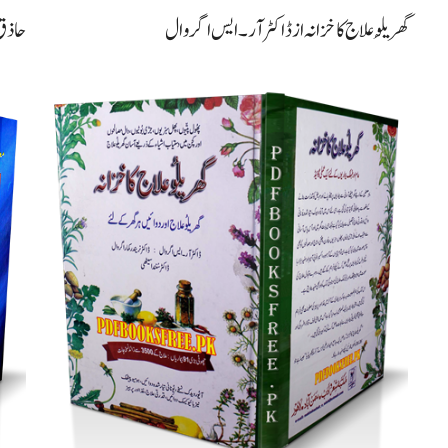
گھریلُو علاج کا خزانہ از ڈاکٹر آر۔ایس اگروال
حاذق 