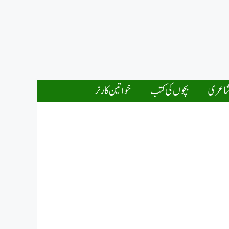
اعری
بچوں کی کتب
خواتین کارنر