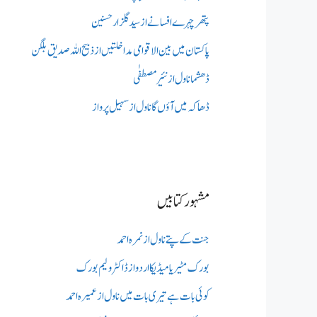
پتھر چہرے افسانے از سید گلزار حسنین
پاکستان میں بین الاقوامی مداخلتیں از ذبیح اللہ صدیق بلگن
ڈھشما ناول از نئیر مصطفٰی
ڈھاکہ میں آؤں گا ناول از سہیل پرواز
مشہور کتابیں
جنت کے پتے ناول از نمرہ احمد
بورک مٹیریا میڈیکااردو از ڈاکٹر ولیم بورک
کوئی بات ہے تیری بات میں ناول از عمیرہ احمد