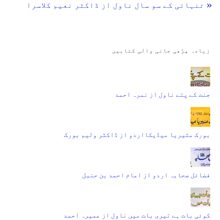
« تنہائی کے سو سال ناول از ڈاکٹر نعیم کلاسرا
زیادہ پڑھی جانی والی کتابیں
جنت کے پتے ناول از نمرہ احمد
بورک مٹیریا میڈیکااردو از ڈاکٹر ولیم بورک
فضائل صحابہ اردو از امام احمد بن حنبل
کوئی بات ہے تیری بات میں ناول از عمیرہ احمد