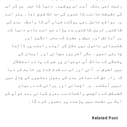
رغبت تھی بلکہ اُسے اس پوشیدہ دنیا کا حصہ بن کر اس
کی حقیقت جاننے کا جنون کی حد تک شوق تھا۔ پھر اسے
یہ مواقع حاصل بھی ہوگئے جہاں اُس کا واسطہ بدی کی
طاقتور ترین طاقتوں سے پڑا، جو اسے مادی دنیا کے
ہر آسائش اور عیش و عشرت کے سحر انگیز اور
طلسماتی ماحول میں جکڑ کر اپنے راستے پر ڈالنا
چاہتی تھیں۔ مگر آفرین، سچائی اور ایمان کی
پختگی کے مالک اُس نوجوان پر جس کے پائے استقلال
میں لغزش نہ آئی اور اس نے قدم قدم پر ثابت کر دیا
کہ راہ حق کے مسافر بدی کی بھول بھلیوں کی چال میں
نہیں آسکتے۔ یہ اچھائی اور برائی کے درمیان
کشمکش کے دلچسپ واقعات سے بھری کہانی ہے، جوآپ کو
ایک ہی نشست میں پڑھنے پر مجبور کرے گا۔
Related Post