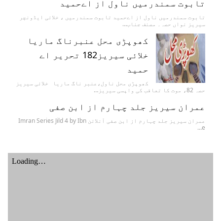
تابوت سمندرمیں ناول از اےحمید
تابوت سمندرمیں ناول از اےحمید تابوت سمندرمیں ، خلائی ایڈونچر
سیریز نواں حصہ۔ مصنف جناب…
کھوپڑی محل عنبرناگ ماریا
خلائی سیریز182 تحریر اے
حمید
کھوپڑی محل ناول،عنبر ناگ ماریا خلائی سیریز
حصہ 82، موت کا تعاقب کی واپسی سیریز…
عمران سیریز جلد چہارم از ابن صفی
عمران سیریز جلد چہارم از ابن صفی آنلائن Imran Series Jild 4 by Ibn
e…