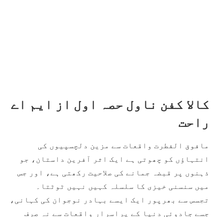
کالا کفن ناول حصہ اول از ایم اے
راحت
مافوق الفطرت واقعات سے مزین دلچسپیوں کی
انتہاؤں کو چھوتی ہے ایک اثر آفرین داستان، جو
ذہنوں پر قبضہ جمانے کی صلاحیت رکھتی ہے، اور جس
میں سنسنی خیزی کا سلسلہ کہیں نہیں ٹوٹتا۔
تجسس سے بھرپور ایک ایسے بہادر نوجوان کی کہانی،
جسے جادوئی دنیا کے پراسرار واقعات سے نہ صرف