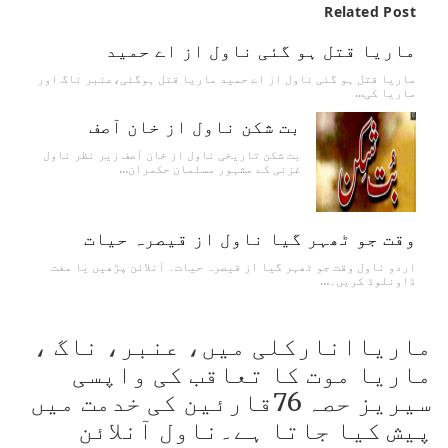
Related Post
ماریا قتل ہو گئی ناول از اے حمید
ماریا قتل ہو گئی ناول از اے حمید ماریا قتل ہوگئی،عنبر ناگ اور
ماریا کی…
بت شکن ناول از خان آصف
بت شکن تاریخی ناول از خان آصف زیر نظر ناول
غزنی کے مشہور مسلمان حکمران…
وقت جو ٹھہر گیا ناول از قیصرہ حیات
اردو ناول وقت جو ٹھہر گیا از قیصرہ حیات۔ آنلائن پڑھیں یا مفت
ڈاونلوڈ کریں۔…
ماریاانارکلی میں، عنبر، ناگ ،
ماریا موت کا تعاقب کی واپسی
سیریز حصہ 76قارئین کی خدمت میں
پیش کیا جاتا ہے۔ناول آنلائن