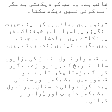
غائب ہے۔ وہ سب کو دیکھتی ہے مگر
اُسے کوئی نہیں دیکھ سکتا۔
تینوں بہن بھائی بن کر اپنے حیرت
انگیز، پراسرار اور خوفناک سفر
پر نکلتے ہیں۔ بادشاہ مرجاتے
ہیں مگر وہ تینوں زندہ رہتے ہیں۔
یہ قسط وار ناول انسان کی ہزاروں
سالہ تاریخ کے ہر دروازے سے گزر
کر آگے بڑھتا چلاجاتا ہے۔ سو
قسطوں میں ایک مکمل اور سنسنی
پیدا کرنے والی داستان۔ ہر ناول
ایک مکمل دلچسپ اور پُراسرار
کہانی۔