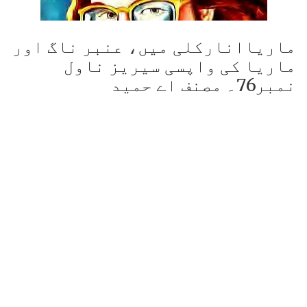
ماریاانارکلی میں، عنبر ناگ اور
ماریا کی واپسی سیریز ناول
نمبر76۔ مصنف اے حمید