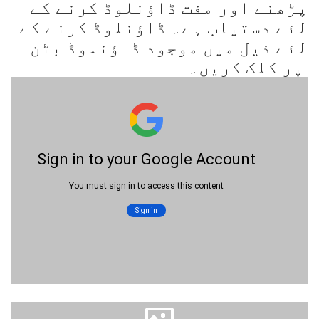
پڑھنے اور مفت ڈاؤنلوڈ کرنے کے
لئے دستیاب ہے۔ ڈاؤنلوڈ کرنے کے
لئے ذیل میں موجود ڈاؤنلوڈ بٹن
پر کلک کریں۔