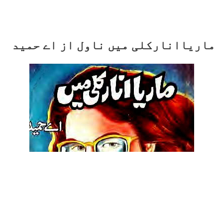
ماریاانارکلی میں ناول از اے حمید