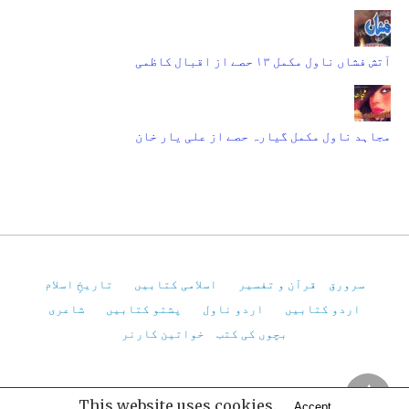
آتش فشاں ناول مکمل ۱۳ حصے از اقبال کاظمی
مجاہد ناول مکمل گیارہ حصے از علی یار خان
سرورق
قرآن و تفسیر
اسلامی کتابیں
تاریخِ اسلام
اردو کتابیں
اردو ناول
پشتو کتابیں
شاعری
بچوں کی کتب
خواتین کارنر
Pakistan Virtual Library
This website uses cookies.
Accept