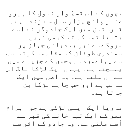
بچوں کے اس قسط وار ناول کا ہیرو
عنبر پانچ ہزار سال سے زندہ ہے۔
قبرستان میں ایک جادوگر نے اسے
بتایا تھا کہ تم کبھی نہیں
مروگے۔ عنبر بادبانی جہاز پر
سمندری طوفان کا مقابلہ کرتا سب
سے پہلےمردہ روحوں کے جزیرے میں
پہنچتا ہے۔ یہاں ایک لڑکا ناگ اس
سے آن ملتا ہے۔ وہ اصل میں ایک
سانپ ہے اور جب چاہے لڑکا بن
جاتا ہے۔
ماریا ایک ایسی لڑکی ہے جو اہرام
مصر کے ایک تہہ خانے کی قبر سے
اُسے ملتی ہے۔ وہ جادو کے اثر سے