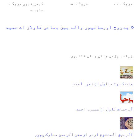
مروگے۔…
مروگے۔…
کبھی نہیں مروگے۔
عنبر…
« بدروح اورسانپوں والے بہن بھائی ناولاز اے حمید
زیادہ پڑھی جانی والی کتابیں
جنت کے پتے ناول از نمرہ احمد
آب حیات ناول از عمیرہ احمد
الرحیق المختوم اردو از صفی الرحمن مبارک پوری