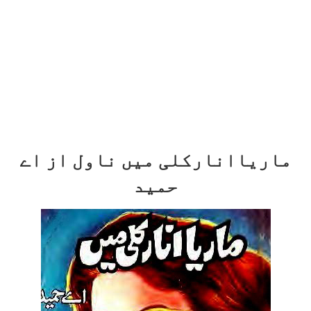
ماریاانارکلی میں ناول از اے
حمید