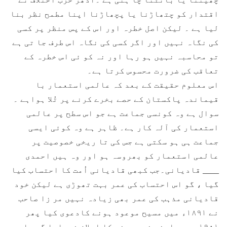
اقتدار کو چتھاڑنا یا پچھاڑنا اپنا مطمح نظر بنا
لیا ہے ۔ لیکن اصل خطرہ اور اس کے پس منظر پر کسی
کی نگاہ نہیں اور اگر کسی کی نگاہ اس طرف جا تی ہے
تو محاسبہ نہیں ہو رہا اور نہ کو ئی اس خطرہ کے
تعاقب کی ضرورت محسوس کرتا ہے۔
اس معلوم حقیقت کے بعد کہ عالمی استعمار با
قیماندہ پاکستان کے حصے بخرے کرنے پر تُلا ہواہے ۔
سوال ہے وہ کونسی جماعت ہے جو اس سطح پر عالمی
استعمار کی آلہ کار ہے۔ ظاہر ہے وہ کوئی ایسی
جماعت ہی ہو سکتی ہے جس کی تا ریخی خصوصیت پر
عالمی استعمار کو بھروسہ ہو اور وہ ہیں احمدی
____ قادیانی۔جب کبھی قادیانی اُمت کا احتساب کیا
گیا ، گو اس احتساب کی عمر بہت تھوڑی ہے لیکن خود
قادیانی مذہب کی عمر بھی زیادہ نہیں مر زا صاحب
نے ۱۸۹۱ء میں مسیح موعود ہونے کادعوی کیا پھر
۱۹۰۱ء میں اپنے نبی ہونے کا اعلان فرمایا گو یا