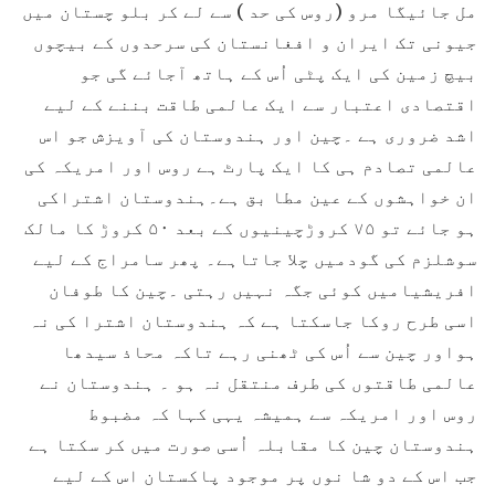
مل جائیگا مرو (روس کی حد ) سے لے کر بلو چستان میں
جیونی تک ایران و افغانستان کی سرحدوں کے بیچوں
بیچ زمین کی ایک پٹی اُس کے ہاتھ آجائے گی جو
اقتصادی اعتبار سے ایک عالمی طاقت بننے کے لیے
اشد ضروری ہے ۔چین اور ہندوستان کی آویزش جو اس
عالمی تصادم ہی کا ایک پارٹ ہے روس اور امریکہ کی
ان خواہشوں کے عین مطا بق ہے۔ہندوستان اشتراکی
ہو جائے تو ۷۵ کروڑچینیوں کے بعد ۵۰ کروڑ کا مالک
سوشلزم کی گودمیں چلا جاتاہے۔ پھر سامراج کے لیے
افریشیامیں کوئی جگہ نہیں رہتی ۔چین کا طوفان
اسی طرح روکا جاسکتا ہے کہ ہندوستان اشترا کی نہ
ہواور چین سے اُس کی ٹھنی رہے تاکہ محاذ سیدھا
عالمی طاقتوں کی طرف منتقل نہ ہو ۔ ہندوستان نے
روس اور امریکہ سے ہمیشہ یہی کہا کہ مضبوط
ہندوستان چین کا مقابلہ اُسی صورت میں کر سکتا ہے
جب اس کے دو شا نوں پر موجود پاکستان اس کے لیے