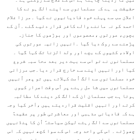
حقیقت یہ ہے کہ مسلمانوں سے اپنے الگ ہو نے کا
اعلان سب سے پہلے خود قادیانیوں نے کیا ۔مر زا غلام
احمد کو نہ ماننے والے کافر قرار دئیے گئے ۔اُن کے
بچوں، عورتوں ،معصوموں اور بوڑھوں کا جنازہ
پڑھنے سے روک دیا گیا ۔انہیں زانیہ عورتوں کی
اولاد، کتیوں کے بچے اور ولد الزنا تک کہا گیا ۔
مسلمانوں نے تو اس سے بہت دیر بعد محا سبہ شروع
کیا اور انہیں اپنے سے خارج قرار دیا۔جب مرزائی
خود مسلمانوں سے الگ اُمت کہلاتے ہیں تو پھر اُنہیں
مسلمانوں میں شا مل رہنے پر اُس وقت اصرار کیوں
ہوتا ہے جب مسلمان ان کے الگ کر دینے کا مطالبہ
کرتے اور انہیں اقلیت قراردیتے ہیں ،آخر کیا وجہ
ہے کہ قادیانی مذہبی اور معاشرتی طور پر عقیدۃً
مسلمانوں سے الگ رہتے لیکن سیاستہً اُن کا پنڈنہیں
چھوڑتے ۔ اس کی واحد وجہ اس کے سوا کچھ نہیں کہ اس
طرح وہ مسلمانوں کے حقوق و مناصب پر ہا تھ صاف