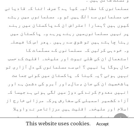
مسلمانوں کا مطالبہ کیا ہے ؟ صرف اتنا کہ قادیانی
جب مسلمانوں سے الگ ہیں تو وہ مسلمانوں میں رہتے
کیوں ہیں ؟ہمارا اعتراض ان کے پاکستان میں رہنے
پر نہیں مسلمانوںمیں رہنے پرہے وہ پاکستان میں
رہنا چاہتے ہیں تو شوق سے رہیں ۔پھر اس کا فیصلہ
وہ خودہی کرلیں کہ مسلمانوں کے مسلّمات کا
استعمال ان کی ظلی نبوت اور علیحٰدہ اقلیت کے حسب
حال ہوگا یا نہیں ؟ اس سے مسلمانوں کی دل آزاری تو
نہیں ہوتی ؟یہ کہنا کہ پاکستان میں کوئی جماعت
یاشخصیت ان کی جان ،مال،اور آبرو کی دشمن ہے اور
انہیں معدوم کرنے کی دوڑ میں لگی ہوئی ہے جیسا کہ
آزاد کشمیر اسمبلی کی سفارش پرکہ مرزائی خارج از
اسلام اور علیحٰدہ اقلیت ہیں مرزاناصر نے واویلا
کرتے ہوئے کہاہے کہ ہم سر ہتھیلی پر لیے پھرتے
This website uses cookies.
Accept
ہیں اور وقت آنے پردنیا دیکھ لے گی کہ جان
کیونکردی جاتی ہے۔ یہ محض ماروں گھٹناپھوٹے