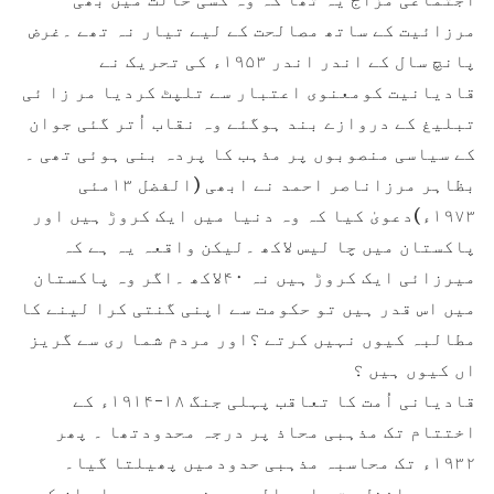
مرزائیت کے ساتھ مصالحت کے لیے تیار نہ تھے ۔غرض
پانچ سال کے اندر اندر ۱۹۵۳ء کی تحریک نے
قادیانیت کومعنوی اعتبار سے تلپٹ کردیا مر زا ئی
تبلیغ کے دروازے بند ہوگئے وہ نقاب اُتر گئی جوان
کے سیاسی منصوبوں پر مذہب کا پردہ بنی ہوئی تھی ۔
بظاہر مرزاناصر احمد نے ابھی (الفضل ۱۳مئی
۱۹۷۳ء)دعویٰ کیا کہ وہ دنیا میں ایک کروڑ ہیں اور
پاکستان میں چا لیس لاکھ ۔لیکن واقعہ یہ ہے کہ
میرزائی ایک کروڑ ہیں نہ ۴۰لاکھ ۔اگر وہ پاکستان
میں اس قدر ہیں تو حکومت سے اپنی گنتی کرا لینے کا
مطالبہ کیوں نہیں کرتے ؟اور مردم شما ری سے گریز
اں کیوں ہیں ؟
قادیانی اُمت کا تعاقب پہلی جنگ ۱۸-۱۹۱۴ء کے
اختتام تک مذہبی محاذ پر درجہ محدودتھا ۔ پھر
۱۹۳۲ء تک محاسبہ مذہبی حدودمیں پھیلتا گیا۔
چودھری افضل حق علیہ الرحمۃ نے سب سے پہلے ان کی