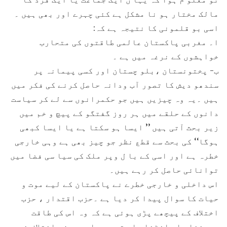
مالک مختار ہو نا مشکل ہے کئی چہرے اور بھی ہیں ۔
اسی بو قلمونی کا نتیجہ ہے کہ:
ا۔ مغربی پاکستان عالمی طاقتوں کی متحارب
خواہشوں کے نرغہ میں ہے ۔
ب- پختونستان ،بلو چستان اور کسی پیمانہ پر
سندھو دیش کا تصور آب ودانہ حاصل کرنے کی فکر میں
ہیں ۔یہ وہ چیزیں ہیں جو حکمرانوں سے لے کر سیاست
دانوں کے حلقے میں ہر روز گفتگو کے پیچ و خم میں
زیر بحث آتی ہیں ’’ ایسا ہو سکتا ہے یا ایسا کبھی
ہوگا‘‘ کی بحث سے قطع نظر جو چیز بھی ہے وہی خارجی
خطرہ ہے اور اسی کے با ل وپر ملک کی سیا سی فضا میں
توانائی حاصل کر رہے ہیں۔
اس داخلی و خارجی خطرے نے پاکستان کے لیے موت و
حیات کا سوال پیدا کر دیا ہے ۔حزب اقتدار ، حزب
اختلاف کے پیچھے پڑی ہوئی ہے کہ وہ اس کی طاقت
چھیننا یا بانٹنا چا ہتی ہے ۔ادھر حزب اختلاف نے