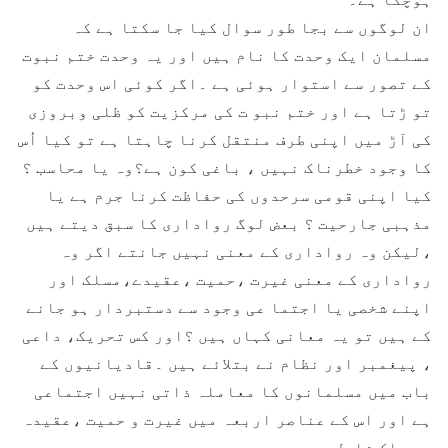
ان لوگوں سے بجا طور سوال کیا جا سکتا ہے کہ
مسلمان ایک وحدت کا نام ہیں اور یہ وحدت ختم نبوت
کے تصور سے استوار ہوئی ہے ۔اگر کوئی اس وحدت کو
تو ڑتا ہے اور ختم نبو ت کی مرکزیت کو ظلی وبروزی
کی آڑ میں اپنی طرف منتقل کرنا چاہتا ہے تو کیا اُس
کا وجود خطرناک نہیں ، باغی کون ہے؟وہ یا محاسب ؟
کیا اپنی قومی سرحدوں کی حفاظت کرنا جرم ہے یا
مذہبی جارحیت ؟ بعض لوگ رواداری کا سبق دیتے ہیں
،لیکن وہ رواداری کے معنی نہیں جانتے اگر وہ
رواداری کے معنی غیرت ،حمیت ،عقیدے،مسلک اور
اپنے شخصی یا اجتما عی وجود سے دستبردار ہو جانے
کے ہیں تو یہ معانی کہاں ہیں ؟اور کس تحریک، داعی
، پیغمبر اور نظام نے بتلائے ہیں ۔قادیانیوں کے
باب میں مسلمانوں کا معاملہ ذاتی نہیں اجتماعی
ہے اور اس کے عناصر اربعہ میں غیرت و حمیت ،عقیدہ
و مسلک شامل ہیں ۔