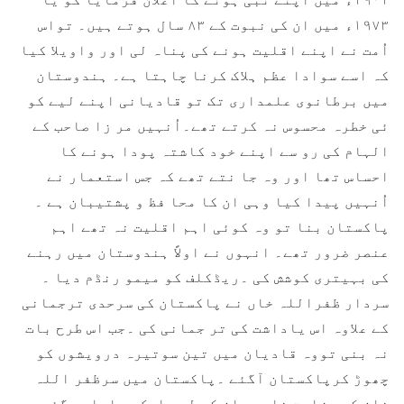
۱۹۷۳ء میں ان کی نبوت کے ۸۳ سال ہوتے ہیں۔ تواس
اُمت نے اپنے اقلیت ہونے کی پناہ لی اور واویلا کیا
کہ اسے سوادا عظم ہلاک کرنا چاہتا ہے۔ ہندوستان
میں برطانوی علمداری تک تو قادیانی اپنے لیے کو
ئی خطرہ محسوس نہ کرتے تھے۔اُنہیں مر زا صاحب کے
الہام کی رو سے اپنے خود کاشتہ پودا ہونے کا
احساس تھا اور وہ جا نتے تھے کہ جس استعمار نے
اُنہیں پیدا کیا وہی ان کا محا فظ و پشتیبان ہے ۔
پاکستان بنا تو وہ کوئی اہم اقلیت نہ تھے اہم
عنصر ضرور تھے۔ انہوں نے اولاً ہندوستان میں رہنے
کی بہیتری کوشش کی ۔ریڈکلف کو میمو رنڈم دیا ۔
سردار ظفراللہ خاں نے پاکستان کی سرحدی ترجمانی
کے علاوہ اس یاداشت کی تر جمانی کی ۔جب اس طرح بات
نہ بنی تووہ قادیان میں تین سوتیرہ درویشوں کو
چھوڑ کرپاکستان آگئے ۔پاکستان میں سرظفر اللہ
خان کی وزارت خارجہ ان کے لیے ایک سہارا ہوگئی ۔