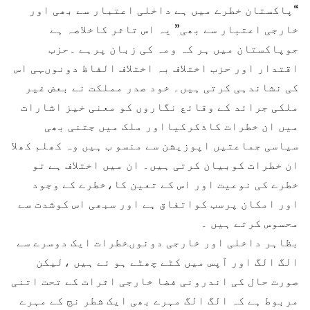
“پاکستان خطرے میں ہے داخلی اعتبار سے بھی اور
خارجی اعتبار سے بھی” یہ اس تاثر کاخلاصہ ہے
جوپاکستان میں ہر کہ ومہ کی زبان پرہے ۔حزب
اقتدار اور حزب اختلاف بہ اختلاف الفاظ دونوںہی اس
کی نشاندہی کرتی ہیں۔ خود صدر مملکت نے بعض غیر
ملکی جرائد کے وقائع نگاروں کو معنی خیز اشارات
میں ان خطرات کاذکرکیااور ملک میں جتنی بھی
سیاسی جماعتیں اپوزیشن سے منسو ب ہیں وہ کھلم کھلا
ان خطرات کوبیان کرتی ہیں۔ ان میں اختلاف ہے تو
خطرے کی نوعیت اور اس کے تعین کا،خطرے کے وجود
اور امکان پرسب کواتفاق ہے اور سبھی اس کوشدت سے
محسوس کرتے ہیں ۔
بظاہر داخلی اور خارجی دونوںخطرات ایک دوسرے سے
الگ الگ اور آپس میں کٹے چھٹے ہو ئے ہیں ،لیکن
صورت حال کی اندرونی فضا خارجی اثرات کے تحت اتنی
مربوط ہے کہ الگ الگ مہرے بھی ایک شطر نج کے مہرے