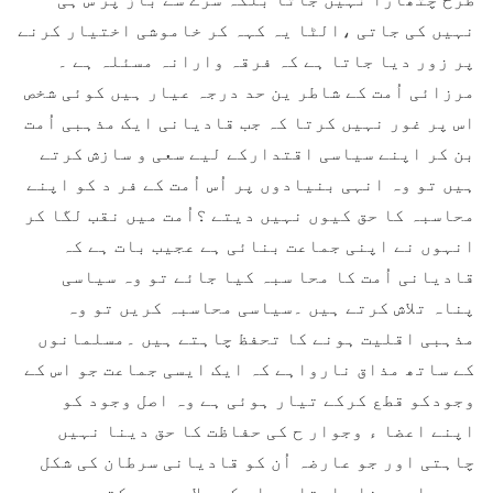
نہیں کی جاتی ،الٹا یہ کہہ کر خاموشی اختیار کرنے
پر زور دیا جاتا ہے کہ فرقہ وارانہ مسئلہ ہے ۔
مرزائی اُمت کے شاطر ین حد درجہ عیار ہیں کوئی شخص
اس پر غور نہیں کرتا کہ جب قادیانی ایک مذہبی اُمت
بن کر اپنے سیاسی اقتدارکے لیے سعی و سازش کرتے
ہیں تو وہ انہی بنیادوں پر اُس اُمت کے فر د کو اپنے
محاسبہ کا حق کیوں نہیں دیتے ؟اُمت میں نقب لگا کر
انہوں نے اپنی جماعت بنائی ہے عجیب بات ہے کہ
قادیانی اُمت کا محا سبہ کیا جائے تو وہ سیاسی
پناہ تلاش کرتے ہیں ۔سیاسی محاسبہ کریں تو وہ
مذہبی اقلیت ہونے کا تحفظ چاہتے ہیں ۔مسلمانوں
کے ساتھ مذاق نارواہے کہ ایک ایسی جماعت جو اس کے
وجودکو قطع کرکے تیار ہوئی ہے وہ اصل وجود کو
اپنے اعضا ء وجوار ح کی حفاظت کا حق دینا نہیں
چاہتی اور جو عارضہ اُن کو قادیانی سرطان کی شکل
میں ما ردینا چاہتا ہے اس کے علاج سے روکتی ہے ۔