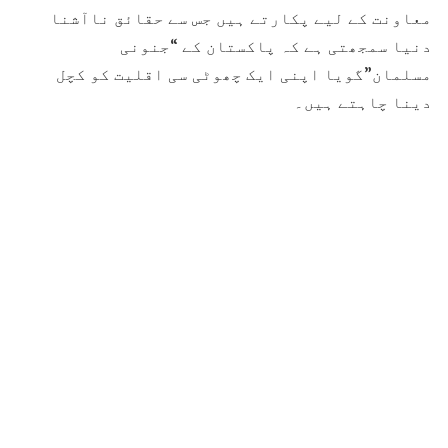
معاونت کے لیے پکارتے ہیں جس سے حقائق ناآشنا
دنیا سمجھتی ہے کہ پاکستان کے “جنونی
مسلمان”گویا اپنی ایک چھوٹی سی اقلیت کو کچل
دینا چاہتے ہیں۔