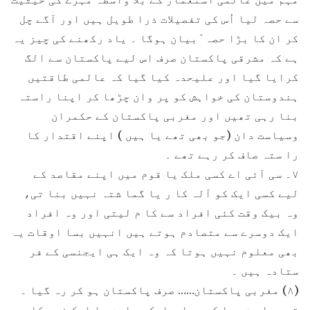
سے حصہ لیا اُس کی تفصیلات ذرا طویل ہیں اور آگے چل
کر ان کا بڑا حصہ ّبیان ہوگا ۔ یاد رکھنے کی چیز یہ
ہے کہ مشرقی پاکستان صرف اس لیے پاکستان سے الگ
کرایا گیا اور علیحدہ کیا گیا کہ عالمی طاقتیں
ہندوستان کی خواہش کو پر وان چڑھا کر اپنا راستہ
بنا رہی تھیں اور مغربی پاکستان کے حکمران
وسیاست دان (جو بھی تھے یا ہیں ) اپنے اقتدار کا
را ستہ صاف کر رہے تھے ۔
۷۔ سی آئی اے کسی ملک یا قوم میں اپنے مقاصد کے
لیے کسی ایک کو آلہ کا ر یا گما شتہ نہیں بنا تی،
وہ بیک وقت کئی افراد سے کا م لیتی اور وہ افراد
ایک دوسرے سے متصادم ہوتے ہیں انہیں بسا اوقات یہ
بھی معلوم نہیں ہوتا کہ وہ ایک ہی ایجنسی کے فر
ستادہ ہیں ۔
(۸) مغربی پاکستان…… صرف پاکستان ہو کر رہ گیا ۔
تو معلو م ہوا کہ یہا ں ایک جماعت یا ایک فرد کا