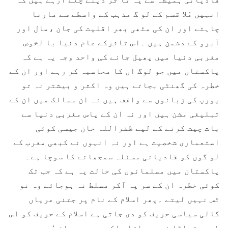
انہیں مُلا قسم کے لو گ مذہب کے واسطے سے مارنا
چاہتے اور ان کی مٹھی بھر اقلیت کی جان ،مال اور
آبرو کے دشمن ہیں ۔اس تاثرکے عام دنیا با لخوص
مغربی دنیا میں پھیل جانے کی واحد وجہ یہ ہے کہ
پاکستان میں جو لوگ ان کا محاسبہ کر رہے اور ان کے
خطرہ کی گھنٹی بجاتے ہیں وہ اکثر و بیشتر نہ تو
یورپ کی زبانوں سے واقف ہیں نہ ان ممالک میں ان کے
تبلیغی مشن ہیں اور نہ ان کے پاس مغربی دنیا سے
بات چیت کرنے کے لیے ظفراللہ خان جیسی کوئی
استعماری شخصیت ہے اور نہ انہوں نے کبھی مغرب کے
لو گوں کو قادیانی مسئلہ سمجھانے کا سوچا ہے۔
پاکستان میں مسلمانوں کی حالت یہ ہے کہ جب تک
کوئی خطرہ ان کے سر پہ آکر مسلط نہ ہوجائے وہ نو
ٹس نہیں لیتے ۔پھر اسلام کے نام پر جتنی عریاں
گالی سیاسی حریف کو دی جاتی ہے اسلام کے حریف کو اس
طرح چتھاڑا نہیں جاتا بلکہ سرے سے باز پُر س ہی