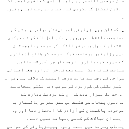
خان سرحدی گاندھی ہیں اور آزادی کے آخری لمحہ تک
انڈین نیشنل کانگریس کے زعماء میں سے تھے ،وغیرہ
۔
پاکستان پیپلزپارٹی اور نیشنل عوامی پارٹی کی
مخاصمت کانقطہ عروج یہ ہے کہ اوّل الذکر نے مرکزی
اقتدار کے بل پرموخر الذکر کی سرحد وبلوچستان
میں وزارتیں برخاست کرکے سرحد کو طالع آزمائوں
کے سپرد کردیا اور بلوچستان جو اْس وقت عالمی
سیاست کے نزدیک اپنے معدنی خزائن اور جغرافیائی
سواحل کی وجہ سے غایت درجہ اہمیت کاعلاقہ ہے ،نواب
اکبر بگٹی کی گورنری کو سونپ دیا بْگٹی پنجاب سے
اس حد تک بیزار تھے کہ ان کے نزدیک بھارت کے
ہاتھوں پنجاب کی شکست ہی میں مغربی پاکستان یا
موجودہ پاکستان کی آزادی کا انحصار تھا اور وہ
اپنے ان خیالات کو کبھی چھپاتے نہیں تھے ۔
پنجاب وسرحد میں بہمہ وجوہ پیپلزپارٹی کی عوامی