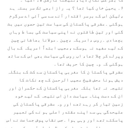
۶۔ یحییٰ خاں کیا تھا ؟ یہ راز ابھی تک سر بستہ ہے
،لیکن اس کے برسر اقتدار آنے سے سی آئی اے سرگرم
ہوگئی ۔مشرقی پاکستان کی سیا ست تین حصوں میں بٹ
گئی اور تین طاقتوں نے اپنی سیاست کی بسا ط وہاں
بچھادی ۔روس ،امریکہ ،چین ۔مولانا بھاشانی چین
کے لیے مفید نہ ہوسکے ،مجیب ابتداً امریکہ کے بال
وپرلے کر چلا تھا، اب روس کی سیاست بھی اس کے ساتھ
ہوگئی کہ وہ چین کا حریف تھا۔
مشرقی پاکستا ن کا مغربی پاکستان سے کٹ کے بنگلہ
دیش ہونا محض شیخ مجیب الرحمن کے چھ نکات کا
نتیجہ نہ تھا بلکہ مغربی پاکستان کے حکمران اور
ان کے دست پناہ سیاست دان اس نتیجہ کے لیے خود
زمین تیار کر رہے تھے اور وہ مشرقی پاکستان کی
علیحدگی ہی سے اپنے مقتدر اعلی ہو نے کی تعبیر
پاسکتے تھے اور وہی ہوا ۔جس نقاب پوش جماعت نے اس
مہم میں عالمی استعمار کے بلا واسطہ مُہرے کی حیثیت