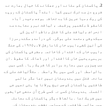
2. پاکستان کو مٹانے اور جھکانے کا خیال بھارت نے
شروع دن سے ترک نہیں کیا ۔ ابتداً پاکستان کے روپے
کی روک ،مہا جرین کابے تحاشہ بوجھ ،حیدر آباد
کاسقو ط ،کشمیر پرقبضہ ، لیاقت نہرو معاہدے سے
انحراف ،لیاقت علی کا قتل ،ناظم الدین کی
سبکدوشی ،محمد علی بوگرہ کی درآمد، سکندرمرزا
کی آئین کشی،ایوب خاں کامارشل لاء،۱۹۶۵ء کی جنگ
،ایوب خاں کے اقتدار کاخاتمہ ،مشرقی پاکستان کی
برہمی،یحییٰ خاں کااقتدار اور ڈھاکہ کا سقوط ۔ان
سب چیزوں میں بھارت برابر کا شریک رہا۔ کسی میں
بالواسطہ اور کسی میں بلا واسطہ ۔ مثلاًلیاقت علی کے
سانحہ قتل میں ہندوستان نہیں تھا مگر عالمی
طاقتیں پاکستان کوجس نہج پرلانا چا ہتی تھیں فی
الجملہ ہندوستان کسی نہ کسی طرح اُن منفی خواہشوں
میں شریک تھا ۔بالفاظ دیگر پاکستان کے معاملہ
میں عالمی طاقتوں کے سیاسی نقشے ہندوستان کی