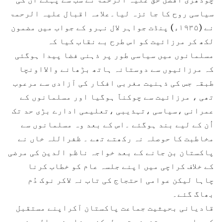
سیاسی روح کا جا ئزہ لیا۔علامہ اقبال علیہ الرحمۃ
نے (۱۹۳۵ء) پنڈت جواہر لال نہرو کے جواب میں مضمون
لکھ کر مرزائیت کو اس طرح بے نقاب کیا کہ
مسلمانوں میں سیاسی طور پر ذہنی فضا پیدا ہوگئی
کہ مرزائیوں سے دوستانہ ہاتھ بڑھانے والااونچا
طبقہ جس کی ذہنیت مغربی افکار کی آزادی سے مرعوب
تھی ، مرزائیت سے چوکناّ ہوگیا اور مسلمانوں کے
عمرانی ،سیاسی ،تہذیبی ،تعلیمی ادارے بڑی حد تک
اُن کے لیے بند ہوگئے ۔اس کے بعد وہ مسلمانوں سے
مخاطبت کا حوصلہ نہ رکھتے تھے ۔ ظفراللہ خاں نے
پاکستان بن جانے کے بعد خواجہ ناظم الدین کی مرضی
کے خلاف کراچی میں اپنے جلسہ عام کو خطاب کرنا
چاہا لیکن عوامی احتجاج کی تاب نہ لاکر نوک دُم
بھاگ گئے۔
قادیانی بحیثیت جماعت پاکستان آکراپنے مستقبل
کے بارے میں متذبذب تھے لیکن مرزا بشیر الدین