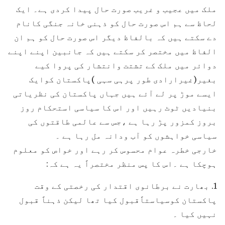
ملک میں عجیب و غریب صورت حال پیدا کردی ہے۔ ایک
لحاظ سے ہم اس صورت حال کو ذہنی خانہ جنگی کانام
دے سکتے ہیں کہ بالفاظ دیگر اس صورت حال کو ہم ان
الفاظ میں مختصر کر سکتے ہیں کہ جانبین اپنے اپنے
دوائر میں ملک کے تشتت وانتشار کی پروا کیے
بغیر(غیرارادی طور پرہی سہی )پاکستان کوایک
ایسے موڑ پر لے آئے ہیں جہاں پاکستان کی نظریاتی
بنیادیں ٹوٹ رہیں اور اس کا سیاسی استحکام روز
بروز کمزور پڑ رہا ہے ،جس سے عالمی طاقتوں کی
سیاسی خواہشوں کو آب ودانہ مل رہا ہے ۔
خارجی خطرہ عوام محسوس کر رہے اور خواص کو معلوم
ہوچکا ہے ۔اس کا پس منظر مختصراً یہ ہے کہ:
1. بھارت نے برطانوی اقتدار کی رخصتی کے وقت
پاکستان کوسیاستاًقبول کیا تھا لیکن ذہناً قبول
نہیں کیا ۔