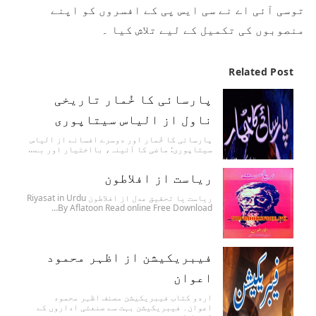
توسی آئی اے نے سی ایس پی کے افسروں کو اپنے
منصوبوں کی تکمیل کے لیے تلاش کیا ۔
Related Post
پارسائی کا خُمار تاریخی
ناول از الیاس سیتاپوری
پارسائی کا خُمار اور دوسرے افسانے از الیاس
سیتاپوری: ماضی کا آئینہ، بااختیار اور بے…
ریاست از افلاطون
ریاست یا تحقیق عدل از افلاطون Riyasat in Urdu
By Aflatoon Read online Free Download…
فیبریکیشن از اظہر محمود
اعوان
اردو کتاب فیبریکیشن مصنف اظہر محمود
اعوان۔ فیبریکیشن بہت سے صنعتی اداروں کے