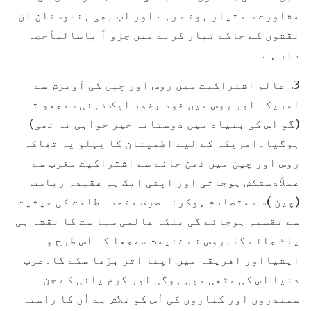
مشاورت سے تیار ہوتے رہے اور اب بھی ہندوستان ان
نقشوں کے خاکے تیار کرنے میں جزو اً یاسالماًحصہ
دار ہے۔
3. عالم اشتراکیت میں روس اور چین کی آویزش سے
امریکہ اور روس میں خود بخود ایک ذہنی سمجھو تہ
(گو اس کی بنیاد میں دوستانہ خیر خواہی نہ تھی)
ہوگیا۔امریکہ کے لیے اطمینان کا پہلو یہ تھاکہ
روس اور چین میں ٹھن جانے سے اشتراکیت مغرب سے
عملاًدستکش ہوجاتی اور اپنی ایک ہم عقیدہ ریاست
(چین )سے متصادم ہوکرنہ صرف متحدہ طاقت کی حیثیت
سے تقسیم ہوجائے گی بلکہ عالمی سیا ست کا نقشہ ہی
پلٹ جائے گا۔روس نے غنیمت سمجھا کہ اس طرح وہ
ایشیااور افریقہ میں اپنا اثر بڑھا سکے گا۔عرب
دنیا اس کی مٹھی میں ہوگی اور گرم پانی کے جن
سمندروں اور کناروں کی اُس کو تلاش ہے اُن کا راستہ