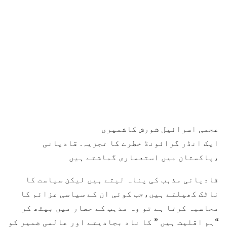
عجمی اسرائیل شورش کاشمیری
ایک انڈر گرائونڈ خطرے کا تجزیہ. قادیانی
،پاکستان میں استعماری گماشتے ہیں
قادیانی مذہب کی پناہ لیتے ہیں لیکن سیاست کا
ناٹک کھیلتے ہیں،جب کوئی ان کے سیاسی عزائم کا
محاسبہ کرتا ہے تو وہ مذہب کے حصار میں بیٹھ کر
“ہم اقلیت ہیں ” کا ناد بجادیتے اور عالمی ضمیر کو