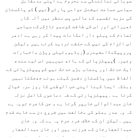
صوبائی نمائندگی سے محروم ہے اپنی مدمقابل
سیاسی جماعت نیشنل عوامی پارٹی (نیپ ) کو پاکستان
کی مزید تقسیم کے عالمی پس منظر میں آلہ کار
ٹھہراتی اور اس کی طاقت کوسبو تاژکرکے سیاسی
تصادم کے پہلو دار امکانات پیدا کر رہی ہے ادھر
اس الزام کی نیپ کے حلقے تردید کرتے ہیں ،لیکن
پروپیگنڈامشینری (ریڈیو،ٹیلی ویژن ،اخبارات
وغیرہ )پیپلزپاٹی کے ہاتھ میںہیں اس لیے سندھ
ایک حدتک اور پنجاب بڑی حدتک نیپ کوپیپلزپاٹی کے
الفاظ میں پاکستان دشمن کہتے ہوئے جھجکتانہیں
،بلکہ ایسا کہنا اپنی حب الوطنی کا روز مرہ خیال
کرتا ہے ۔پیپلزپارٹی کے شہ دماغوں کااصل نزلہ
خان عبدالوالی خاںپر گرتا ہے ، جن کاجرم تویہ ہے
کہ وہ صدر بھٹو کی مخالفت میں شروع دن سے ثابت قدم
ہیں ۔لیکن ان کے خلاف فرد جرم یہ ہے کہ وہ خان
عبدالغفارخان کے فرزند ہیں اور خان عبدالغفار