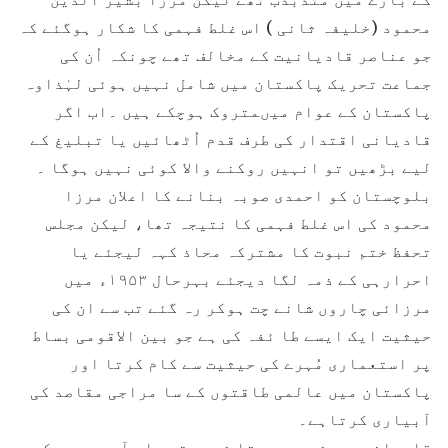
محمود (خلیفہ ثانی ) اس غلط فہمی کا شکار ہوگئے کہ
جو عناصر قادیانیت کے مخالف تھے چونکہ اُن کی
جماعت تحریک پاکستان میں شامل نہیں ہوئی لہٰذاوہ
پاکستان کے عوام میںمتروک ہوچکے ہیں ۔اب اگر
قادیانی اقتدار کی طرف قدم اُٹھائیں یا تبلیغ کے
لیے بڑھیں تو انہیں روکنے والا کوئی نہیں ہوگا ۔
بلوچستان کو احمدی صوبہ بنانے کا اعلان مرزا
محمود کی اس غلط فہمی کا نتیجہ تھا، لیکن مجلس
تحفظ ختم نبوت کا مشترکہ محاذ کہہ لیجئے یا
احرارہی کے ذمہ لگا دیجئے بہرحال ۱۹۵۳ء میں
مرزائی چاروں شانے چت ہوکر رہ گئے تب سے ان کی
حیثیت ایک ایسے طا ئفہ کی ہے جو بین الاقومی بساط
پر استعماری مُہرے کی حیثیت سے کام کرتا اور
پاکستان میں عالمی طاقتوں کے سا مراجی مقاصد کی
آبیاری کرتاہے۔
قادیانی ہمیشہ سے یہ تا ثر دیتے چلے آرہے ہیں کہ