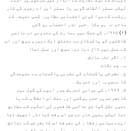
لیکن مسٹر الطاف گوہر یا مسٹر این اے رضوی کی کار
روکنے کے سوا کوئی اجتماعی مظاہرہ کسی نتیجہ کے
ساتھ نہ ہو سکا ۔خبر نذر احتساب ہو گئی
(۴) ۱۹۶۵ء کی جنگ میں بھا رت کی محرومی نے عالمی
طاقتوں کو پاکستان سے متعلق ایک دوسری سوچ اور اس
کے عمل میں ڈال دیا ،وہ سوچ اور عمل تھا:
ا۔ اگر تلہ سازش
ب۔ چھ نکات
ج۔ مشرقی پاکستان کی مغربی پاکستان سے علیحدگی
کا منصوبہ اور تحریک ۔
۵۔ ۱۹۶۹ء کی عوامی تحریک صدر ایوب کی گول میز
کانفرنس پر ختم ہوگئی اور ملک اس انقلا ب کے ہا
تھوں نکل گیا جو عالمی طاقتوں کی اسکیم کے مطابق
تھا لیکن یحییٰ خاں نے جو اس وقت کمانڈر انچیف تھا
اپنے سیاسی رفقا ء کی معرفت اس کانفرنس کے نتائج
کا بھُر کس نکال دیا،نتیجتاً مارشل لاء آگیا ۔