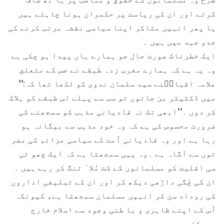
کرتے اور ان کی ریاست پر حکمران ہونا چاہتے ہیں
یا پھر انہیں مٹاکر اپنا سیاسی نقشہ مرتب کرنے کی
جدو جہد میں ہیں ۔
ایک خطرناک صورت حال جو ہمارے ہاں پیدا ہو چکی ہے
وہ یہ ہے کہ ہمارے مغرب زدہ طبقے نے جس کے متعلق
علامہ اقبالؒنے سید سلمان ندوی کو لکھا تھا کہ:’’
میں ڈکٹیٹر بن جائوں تو سب سے پہلے اس طبقے کو ہلاک
کر دوں ۔‘‘ابھی تک نہ قادیانی مذہب کو سمجھنے کی
ضرورت محسوس کی ہے کہ وہ خود مذہب سے بیگانہ ہو
رہا ہے اور وہ قادیانی اُمت کے سیاسی عزائم کی مضر
توں سے آگاہ ہے ۔وہ یہی سمجھتا ہے کہ ایک چھو ٹی
سی اقلیت کو مسلمانوں کے کٹ مُلا ّ تنگ کر رہے ہیں ۔
ان کی چُگی داڑھی دیکھ کر اور ان کے تبلیغی اداروں
کی روداد سن کر انہیں مسلمان سمجھتا ہے، کیونکہ
اُس کے اپنے ظاہری و با طنی وجود سے اسلام خارج
ہوچکا ہے۔