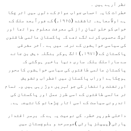
نظر آرہے ہیں ۔
خطرات کایہ احساس جواب عوام کے دلوں میں اتر چکا
ہے اولاًمعاہدہ تاشقند (۱۹۶۵ء) کے فوراًبعد ملک کے
خواص کو خلو تیانِ راز کی معرفت معلوم ہوا تھا اور
لوگ محسوس کرنے لگے تھے کہ پاکستان عالمی طاقتوں
کی سیاسی خواہشوں کے نرغہ میں ہے ۔آخر مشرقی
پاکستان کے (۱۹۷۱ء) الگ ہوکر بنگلہ دیش بن جانے
سے ساراملک بلکہ ساری دنیا باخبر ہوگئی کہ
پاکستان عالمی طاقتوں کی سیاسی خواہشوں کامحور
ہوچکاہے اوراب پاکستان میں اضطراب وتشویش
اورتشتت وانتشار کی جو لہریں دوڑ رہی ہیں وہ تمام
تر عالمی طاقتوں کے اسی طرز عمل اور پاکستان کی
اندرونی سیاست کے اسی اتار چڑھائو کانتیجہ ہے۔
داخلی طورپر خطرہ کی نوعیت یہ ہے کہ برسر اقتدار
پارٹی (پیپلز پارٹی )جوسرحد و بلوچستان میں