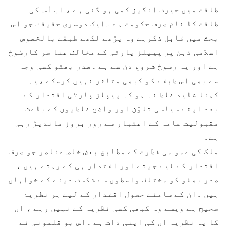
طاقت میں حیرت انگیز کمی ہو گئی ہے ، اب اْس کی
طاقت کا نام صرف حکومت ہے ۔ایک دوسری حقیقت جو اس
بحث میں قابل ذکرہے وہ پڑھے لکھے طبقے بالخصوص
اسلامی ذہن پر پیپلز پارٹی کے مخالف عنا صر کارسْوخ
ہے اور یہ رسوخ شروع دن سے ہے ۔صدر بھٹو کسی وجہ
سے بھی اس طبقے کو کبھی متاثر نہیں کرسکے ،یہ
کہنا شاید غلط نہ ہو کہ پیپلز پارٹی اقتدار کے
بعد اپنے سیاسی تلوّن اور واضح غلطیوں کے باعث
مقبولیت عامہ کے اعتبار سے روز بروز ماندپڑ رہی
ہے۔
ملک کی عمو می فطرت کے مطابق بعض خاص عناصر جو صرف
اقتدار کے لیے جیتے اور اقتدار ہی کے رہتے ہیں ،
صدر بھٹو کو مختلف واسطوں سے شکست دینے کے خواہاں
ہیں ۔ان کے سامنے حصول اقتدار کے لیے ہر نظریۂ
صحیح ہے ویسے وہ کبھی کسی نظریہ کے نہیں رہے ، ان
کا یہ نظریہ ان کی اپنی ذات ہے ۔اس بو قلمونی نے