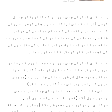
لیے ایک…
ج- مرکزی انٹیلی جنس بیور و کے ڈائریکٹر جنرل
کوسی آئی اے کے اس اہلکار سے یہ جان کرحیرت ہوئی
کہ وہ مغربی پاکستان کے تمام تھانوں کی عوامی
طاقت ،بندوقوں کی تعداد اور ان کے سا ختہ سنین سے
واقف تھا اور اسے ایک عوامی انقلاب کی شکل میں ان
کی اجتماعی کار کردگی کا اندازہ تھا ۔
د- مرکزی انٹیلی جنس بیورونے صدر ایوب کو پشاور
میں ہاشم کی فا ئرنگ سے قبل از وقت آگاہ کر دیا
تھاکہ صورت حال اس طرح بنائی جا رہی ہے (ضروری
نہیں کہ ہاشم بھی اس سے آگاہ ہو ، راقم)
ر- اس فا ئرنگ کے بعد راولپنڈی چھائونی سے دس
پندرہ میل آگے (قصبہ کا نام یاد نہیں آر ہا
سرکاری رپورٹوں میں محفوظ ہوگا )پشاور تک مختلف
دیہات کے لوگ بغاوت کے انداز میں سڑکوں پر آگئے