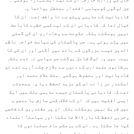
جن لوگوں کوسیاسی اقتدار منتقل ہواتھا وہ
قادیانیت کے مذہبی پہلو سے نا واقف تھے۔ ان کا
خیال تھا کہ قادیانی ان کے لیے کسی خطرے کاباعث
نہیں ہوسکتے بلکہ حکومت سے وفاداری ان کی گھٹی
میں پڑی ہوئی ہے۔ جب پاکستان کی سیاست خواجہ ناظم
الدین جیسے بزرگوں کے ہاتھ میں آگئی اور ان کی کا
بینہ میں وہ لوگ شامل ہوگئے جو سیاسی نہ تھے بلکہ
برطانوی علمداری کے دنوں سے ملازم چلے آرہے تھے تو
قادیانیت اور محفوظ ہوگئی ۔ملک غلام محمد اور
اسکندر مر زا نے اس کو مزید تحفظ دیا وہ سمجھتے
تھے کہ قادیانی پاکستان جیسے مذہبی ملک میں ایک
ایسی اقلیت ہیں کہ ان کے خلاف کسی سازش یا منصوبہ
میں شریک نہیں ہوسکتے بلکہ ان پر مقتدرین کے شخصی
وحزبی تحفظ کابار ڈالا جا سکتا اور سیاستہً اعتماد
کیا جا سکتا ہے ۔اس کے برعکس عام مسلمانوں کا
اجتماعی مزاج یہ تھا کہ وہ کسی حالت میں بھی