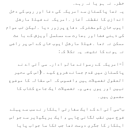
خطرہ نہ ہو یا نہ رہے۔
یہ تھا پاکستان سے امریکہ کی دغا اور روس کی دخل
اندازی کا نقطئہ آغاز ۔امریکہ نے فیلڈ مارشل
ایوب خان کومشترکہ دفاع پرزور دیا ۔لیکن تب عوام
کی ذہنی فضااور بھارت سے مسلسل آویزش کے با عث
ممکن نہ تھا ۔فیلڈ مارشل ایوب خاں کے اس پر راضی
نہ ہونے کا نتیجہ یہ نکلا کہ:
أ-امریکہ کے رسوائے عالم ادارہ سی آئی اے نے
پاکستان میں قدم جمانے شروع کیے ۔ (اس کی محیر
العقول تفصیلات ہیں ،افسوس کہ اس مقالہ کا موضوع
نہیں اور یوں بھی وہ تفصیلات ایک جامع کتاب کا
مضمون ہیں۔
ب-سی آئی اے کے ایک سفارتی اہلکار نے سب سے پہلے
فوج میں نقب لگانی چاہی ، ایک بریگیڈیر سے جو اس
اہلکار کا جگری دوست تھا جب ٹکا سا جواب پایا