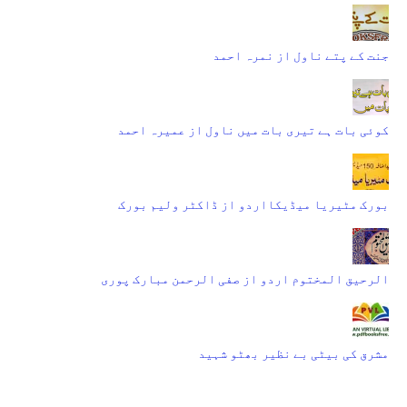
جنت کے پتے ناول از نمرہ احمد
کوئی بات ہے تیری بات میں ناول از عمیرہ احمد
بورک مٹیریا میڈیکااردو از ڈاکٹر ولیم بورک
الرحیق المختوم اردو از صفی الرحمن مبارک پوری
مشرق کی بیٹی بے نظیر بھٹو شہید