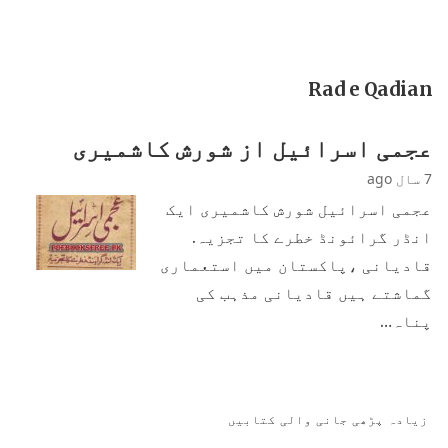
Rad e Qadian
عجمی اسرائیل از شورش کاشمیری
7 سال ago
عجمی اسرائیل شورش کاشمیری ایک
انڈر گرائونڈ خطرے کا تجزیہ.
قادیانی ،پاکستان میں استعماری
گماشتے ہیں قادیانی مذہب کی
پناہ…
زیادہ پڑھی جانی والی کتابیں