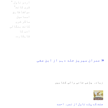
اردو ناول "
شری کانت"
مولف: طارق
اسماعیل
ساگر شری
کانت بنگالی
ادب کا
شاہکار…
« عمران سیریز جلد دہم از ابن صفی
زیادہ پڑھی جانی والی کتابیں
جنت کے پتے ناول از نمرہ احمد