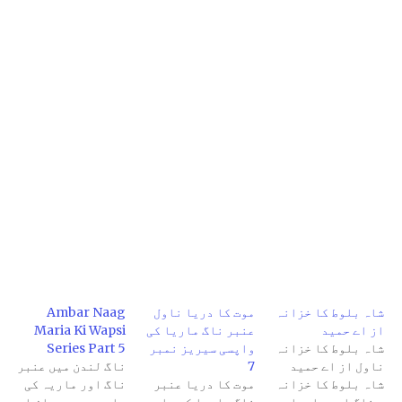
شاہ بلوط کا خزانہ
موت کا دریا ناول
Ambar Naag
از اے حمید
عنبر ناگ ماریا کی
Maria Ki Wapsi
شاہ بلوط کا خزانہ
واپسی سیریز نمبر
Series Part 5
ناول از اے حمید
7
ناگ لندن میں عنبر
شاہ بلوط کا خزانہ
موت کا دریا عنبر
ناگ اور ماریہ کی