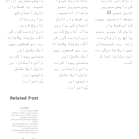
، ناگ اور ماریا
ناگ ماریا کی وا
واپسی سیریر از اے
کی واپسی سیریز
پسی سیریز نمبر
حمید۔ یہ قسط وار
ناول نمبر 11۔
سات از اے حمید۔
ناول انسان کی
مصنف اے حمید بچوں
یہ قسط وار ناول
ہزاروں سالہ
کے اس قسط وار
انسان کی ہزاروں
تاریخ کے ہر
ناول کا ہیرو عنبر
سالہ تاریخ کے ہر
دروازے سے گزر کر
پانچ ہزار سال سے
دروازے سے گزر کر
آگے بڑھتا چلاجاتا
زندہ ہے۔ قبرستان
آگے بڑھتا چلاجاتا
ہے۔ سو قسطوں میں
میں ایک جادوگر نے
ہے۔ سو قسطوں میں
ایک مکمل اور
اسے بتایا تھا کہ
ایک مکمل اور
سنسنی پیدا کرنے
تم…
سنسنی پیدا کرنے
والی داستان۔ ہر
والی داستان۔ ہر
ناول ایک مکمل
ناول ایک مکمل
دلچسپ اور
دلچسپ اور
پُراسرار…
پُراسرار…
Related Post
ماریا