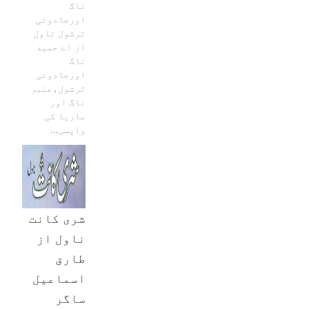
ناگ
اورجادوئی
ترشول ناول
از اے حمید
ناگ
اورجادوئی
ترشول،عنبر
ناگ اور
ماریا کی
واپسی…
شری کانت
ناول از
طارق
اسماعیل
ساگر