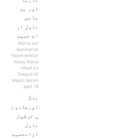
اور بن
مانس
ناول از
اے حمید
Maria aur
Banmanas
Novel Ambar
Naag Maria
Maut Ka
Taaqub Ki
Wapsi Series
part 18…
ناگ
اورجادوئ
ی ترشول
ناول
ازاےحمید