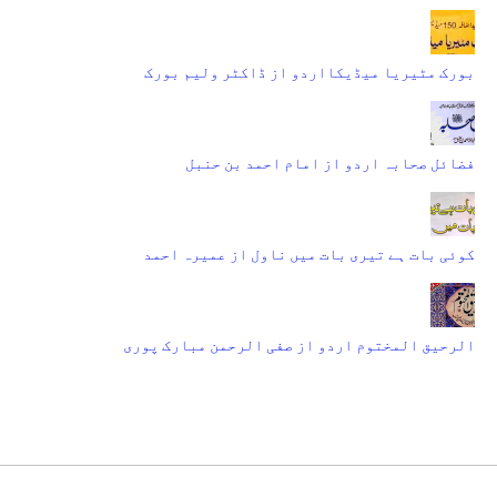
بورک مٹیریا میڈیکااردو از ڈاکٹر ولیم بورک
فضائل صحابہ اردو از امام احمد بن حنبل
کوئی بات ہے تیری بات میں ناول از عمیرہ احمد
الرحیق المختوم اردو از صفی الرحمن مبارک پوری