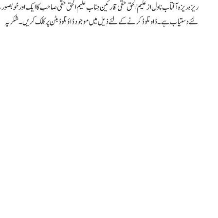
ریزہ ریزہ آفتاب ناول از علیم الحق حقی قارئین جناب علیم الحق حقی صاحب کا ایک اور خوب
لئے دستیاب ہے۔ ڈاونلوڈ کرنے کے لئے ذیل میں موجود ڈاؤنلوڈ بٹن پر کلک کریں۔ شکریہ