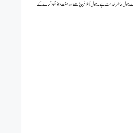
صورت ناول حاضر خدمت ہے۔ ناول آنلائن پڑھنے اور مفت ڈاؤنلوڈ کرنے کے