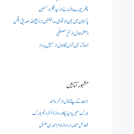
پتھر چہرے افسانے از سید گلزار حسنین
پاکستان میں بین الاقوامی مداخلتیں از ذبیح اللہ صدیق بلگن
ڈھشما ناول از نئیر مصطفٰی
ڈھاکہ میں آؤں گا ناول از سہیل پرواز
مشہور کتابیں
جنت کے پتے ناول از نمرہ احمد
بورک مٹیریا میڈیکااردو از ڈاکٹر ولیم بورک
فضائل صحابہ اردو از امام احمد بن حنبل