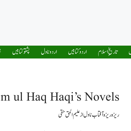
ں
تاریخِ اسلام
اردو کتابیں
اردو ناول
پشتو کتابیں
ش
m ul Haq Haqi’s Novels
ریزہ ریزہ آفتاب ناول از علیم الحق حقی