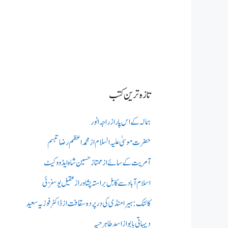
تازہ ترین کتب
ہمالہ کے اس پار از راجہ انور
حضرت موسیٰ علیہ السلام از محمد اعظم رضا تبسم
آمریت کے سائے از ممتاز حسین شاہ ایڈووکیٹ
اسلام آباد سے کابل براستہ پشاور از عقیل یوسفزئی
کالنک: ہیرا منڈی کی در پردہ سقافت از ڈاکٹر فوزیہ سعید
دیہاتی بابو از اسد طاہر جپہ