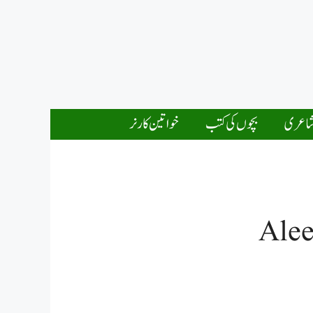
اعری
بچوں کی کتب
خواتین کارنر
Alee