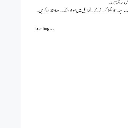
اصل کرچکی ہیں۔
تیاب ہے۔ ڈاؤنلوڈ کرنے کے لئے ذیل میں موجود لنک سے استفادہ کریں۔