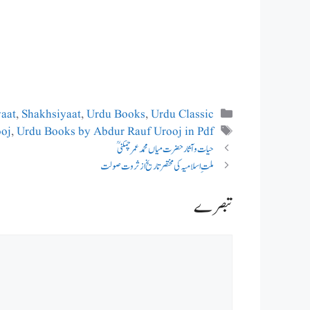
Categories
yaat
,
Shakhsiyaat
,
Urdu Books
,
Urdu Classic
Tags
ooj
,
Urdu Books by Abdur Rauf Urooj in Pdf
حیات و آثار حضرت میاں محمد عمر چمکنی ؒ
ملتِ اسلامیہ کی مختصر تاریخ از ثروت صولت
Comment