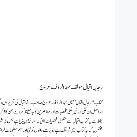
رجالِ اقبال مولف عبدالرؤف عروج
کتاب “رجالِ اقبال” میں عبدالرؤف عروج صاحب نے اقبال کی تحریروں، گفتگوؤ
دراصل ان ملکی اور غیر ملکی شخصیات اور معاصرین کا جامع تذکرہ ہے جن کا ذکر
لحاظ سے یہ کتاب اقبال سے متعلق شخصیات کا ایک انسائیکلوپیڈیا ہے جس کی 
مختصر یہ کہ یہ کتاب ایسی فرہنگ ہے جو پڑھنے والوں کو نئی اور اہم معلومات ف