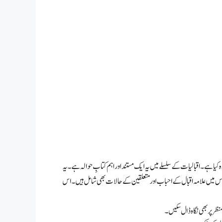
 ہے۔ اقبالیات کے سلسلے میں یہ ایک مستند اور اہم کتابِ حوالہ ہے۔ یہ
اوہ اس میں علامہ اقبال کے احباب اور متعلقین کے حالات بھی شامل ہیں۔ اس
نظر پر بھی نگاہ ڈال سکیں۔