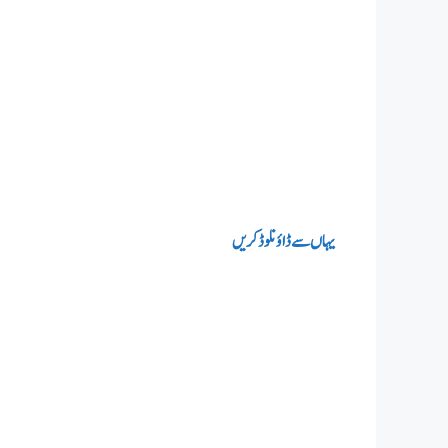
یہاں‌سے ڈاؤنلوڈ کریں