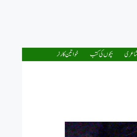
اعری
بچوں کی کتب
خواتین کارنر