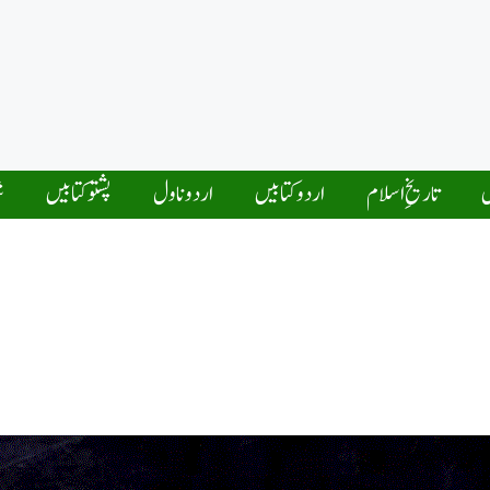
ں
تاریخِ اسلام
اردو کتابیں
اردو ناول
پشتو کتابیں
ش