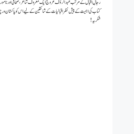
رجالِ اقبال کے مرتب عبدالرؤف عروج ایک معروف شاعر، صحافی اور نامور محقق
کتاب کی اہمیت کے پیش نظر اقبالیات کے شائقین کے لیے اس کو پاکستان ور
شکریہ!