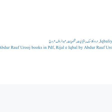
Iqbali
,
اردو کلاسک
,
اقبالیات
,
شخصیات
,
عبدالرؤف عروج
Abdur Rauf Urooj books in Pdf
,
Rijal e Iqbal by Abdur Rauf Ur