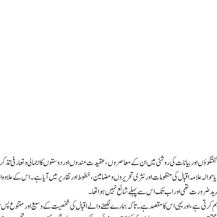
ں اور بیانات کی روشنی میں ان کے معاصروں، عقیدت مندوں اور دوستوں کا اجمالی و تعارفی تذکرہ کیا
 یا حوالہ علامہ اقبال کی منظومات اور نثری تحریروں و مضامین، خطوط اور تقاریر میں آیا ہے۔ اس کے عل
شدید ضرورت تھی اور اب تک اس سے پہلے شائع نہیں ہوا تھا۔
راہم کرتی ہے، اور یہی اس کا مقصد ہے۔ تاکہ ہمارے لکھنے والے اقبال کی شخصیت کے وسیع اور متنوع پس م