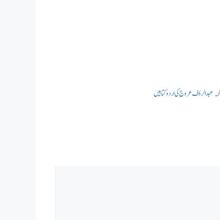
,
عبدالرؤف عروج کی اردو کتابیں