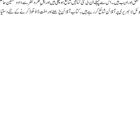
 اور ادیب ہیں۔ اس سے پہلے اُن کی کئی کتابیں شائع ہوچکی ہیں اور اہلِ فکرو نظر سے داد و تحسین ح
چوئل لائبریری پر آنلائن شائع کررہے ہیں۔ کتاب آنلائن پڑھنے اور مفت ڈاؤنلوڈ کرنے کے لئے دس