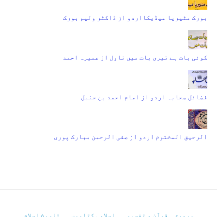
بورک مٹیریا میڈیکااردو از ڈاکٹر ولیم بورک
کوئی بات ہے تیری بات میں ناول از عمیرہ احمد
فضائل صحابہ اردو از امام احمد بن حنبل
الرحیق المختوم اردو از صفی الرحمن مبارک پوری
سرورق
قرآن و تفسیر
اسلامی کتابیں
تاریخِ اسلام