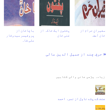
سفیرانِ حرام از
پختون ایک خاکہ از
باچاخان از
خان آصف
غنی خان
پروفیسر سیدوقار
علی شاہ
« حرفِ چند از جمیل الدین عالی
زیادہ پڑھی جانی والی کتابیں
جنت کے پتے ناول از نمرہ احمد