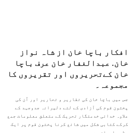
افکار باچا خان از شاہ نواز
خان. عبدالغفار خان عرف باچا
خان کےتحریروں اور تقریروں کا
مجموعہ۔
جس میں باچا خان کی تقاریر و تحاریر اور اُن کی
پختون قوم کی آزادی کے لئے دلیرانہ جدوجہد کے
علاوہ خدائی خدمتگار تحریک کے متعلق معلومات جمع
کرکے کتابی شکل میں شائع کرنا پختون قوم پر ایک
عظیم احسان ہے۔