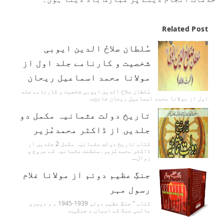
Related Post
سُلطان صلاحُ الدین ایوبی
شخصیت و کارنامے جلد اول از
مولانا محمد اسماعیل ریحان
سُلطان صلاحُ الدین ایوبی شخصیت و کارنامے جلد
اول از مولانا محمد اسماعیل ریحان فاتح…
تاریخ دولت عثمانیہ مکمل دو
جلدیں از ڈاکٹر محمدعُزیر
کتاب تاریخ دولتِ عثمانیہ مکمل 2 جلدیں از
ڈاکٹر محمدعُزیر۔سلطنت عثمانیہ کے عروج و
زوال…
جنگِ عظیم دوئم از مولانا غلام
رسول مہر
کتاب " جنگِ عظیم دوئم 1939-1945 ء ، دوسری
عالمی جنگ کے اسباب ، جنگی…