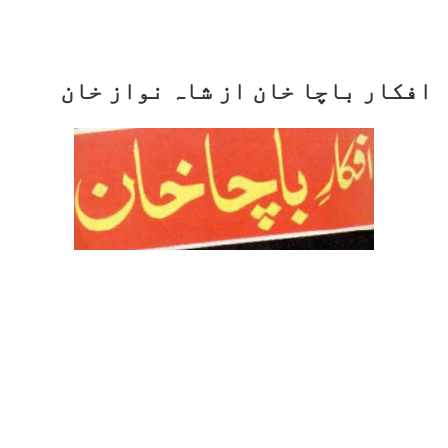
افکار باچا خان از شاہ نواز خان