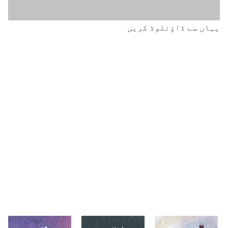
یہاں سے ڈاؤنلوڈ کریں