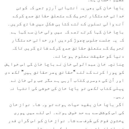
باچا خان کی بھی یہ انتہائی آرزو تھی کہ کوئی
خدائی خدمتگار تحریک کے متعلق حقائق جمع کرکے
آنے والی نسلوں کے لئے کتابی شکل میں شائع کریں۔
باچا خان کہا کرتے تھے کہ میں ولی خان سے کہا ہے
کہ یہ جلسے جلوس چھوڑ کردیں اور خدائی خدمتگار
تحریک کے متعلق حقائق جمع کرکے شائع کریں تاکہ
دنیا کو حقیقت معلوم ہو جائے۔
چنانچہ خان عبدالولی خان نے باچا خان کی اس خواہش
کو پورا کرنے کے لئے “حقائق پھر حقائق ہیں” لکھ دی
اور اُن کی دوسری کتاب آرہی ہے مگر جب ولی خان نے
پہلی کتاب لکھی تو باچا خان کی خوشی کی انتہا نہ
رہی۔
اگر باچا خان بقید حیات ہوتے تو وہ شاہ نواز خان
کی اس کوشش سے بے حد خوش ہوتے۔ اس لئے میں پوری
پختون قوم کی طرف سے شاہ نواز خان کو اس گراں قدر
خدمات انجام دینے پر مبارک باد دیتا ہوں۔