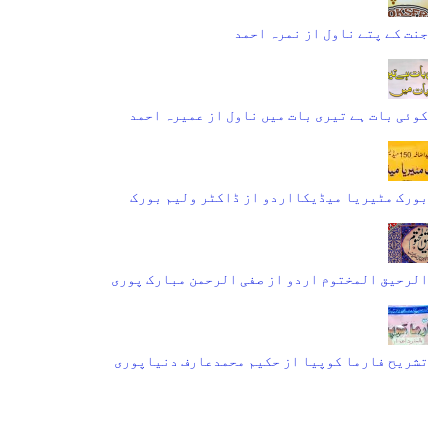
جنت کے پتے ناول از نمرہ احمد
کوئی بات ہے تیری بات میں ناول از عمیرہ احمد
بورک مٹیریا میڈیکااردو از ڈاکٹر ولیم بورک
الرحیق المختوم اردو از صفی الرحمن مبارک پوری
تشریح فارما کوپیا از حکیم محمدعارف دنیاپوری