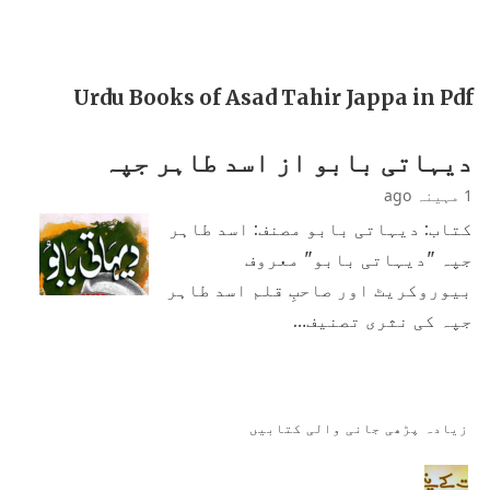
Urdu Books of Asad Tahir Jappa in Pdf
دیہاتی بابو از اسد طاہر جپہ
1 مہینہ ago
کتاب: دیہاتی بابو مصنف: اسد طاہر
جپہ "دیہاتی بابو" معروف
بیوروکریٹ اور صاحبِ قلم اسد طاہر
جپہ کی نثری تصنیف…
زیادہ پڑھی جانی والی کتابیں