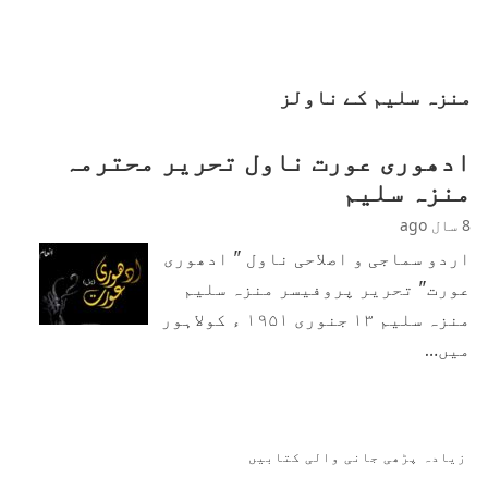
منزہ سلیم کے ناولز
ادھوری عورت ناول تحریر محترمہ
منزہ سلیم
8 سال ago
اردو سماجی و اصلاحی ناول " ادھوری
عورت" تحریر پروفیسر منزہ سلیم
منزہ سلیم ۱۳ جنوری ۱۹۵۱ ء کولاہور
میں…
زیادہ پڑھی جانی والی کتابیں