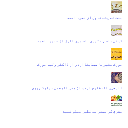
جنت کے پتے ناول از نمرہ احمد
کوئی بات ہے تیری بات میں ناول از عمیرہ احمد
بورک مٹیریا میڈیکااردو از ڈاکٹر ولیم بورک
الرحیق المختوم اردو از صفی الرحمن مبارک پوری
مشرق کی بیٹی بے نظیر بھٹو شہید