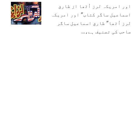
اور امریکہ لرز اُٹھا از طارق
اسماعیل ساگر کتاب" اور امریکہ
لرز اُٹھا" طارق اسماعیل ساگر
صاحب کی تصنیف ہے،…