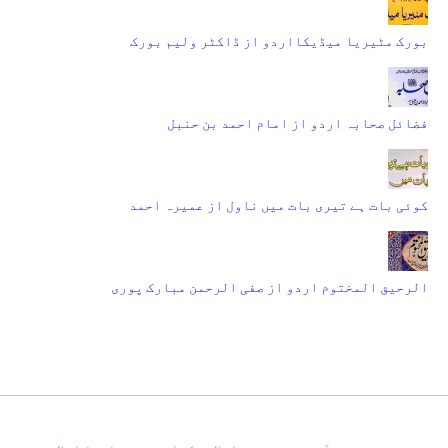
بورک مٹیریا میڈیکااردو از ڈاکٹر ولیم بورک
فضائل صحابہ اردو از امام احمد بن حنبل
کوئی بات ہے تیری بات میں ناول از عمیرہ احمد
الرحیق المختوم اردو از صفی الرحمن مبارک پوری