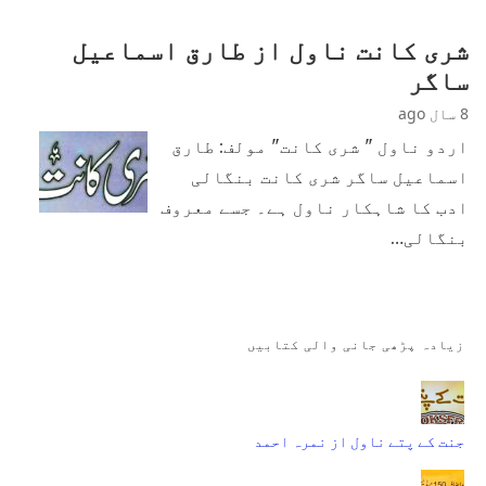
شری کانت ناول از طارق اسماعیل
ساگر
8 سال ago
اردو ناول " شری کانت" مولف: طارق
اسماعیل ساگر شری کانت بنگالی
ادب کا شاہکار ناول ہے۔ جسے معروف
بنگالی…
زیادہ پڑھی جانی والی کتابیں
جنت کے پتے ناول از نمرہ احمد