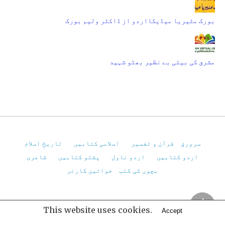
بورک مٹیریا میڈیکااردو از ڈاکٹر ولیم بورک
مشرق کی بیٹی بے نظیر بھٹو شہید
سرورق
قرآن و تفسیر
اسلامی کتابیں
تاریخِ اسلام
اردو کتابیں
اردو ناول
پشتو کتابیں
شاعری
بچوں کی کتب
خواتین کارنر
Pakistan Virtual Library
This website uses cookies.
Accept
All Rights Reserved
View Non-AMP Version