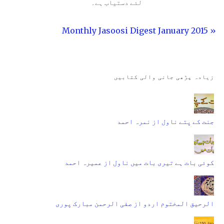
لئے دستیاب ہے۔
« Monthly Jasoosi Digest January 2015
زیادہ پڑھی جانی والی کتابیں
جنت کے پتے ناول از نمرہ احمد
کوئی بات ہے تیری بات میں ناول از عمیرہ احمد
الرحیق المختوم اردو از صفی الرحمن مبارک پوری