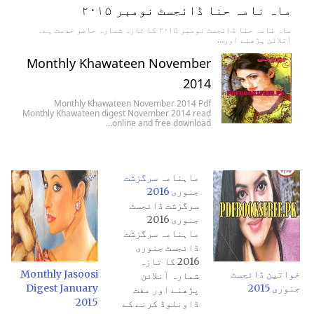
ماہ نامہ حنا ڈائجسٹ نومبر ۲۰۱۵
ماہ نامہ حنا ڈائجسٹ نومبر ۲۰۱۵ کا تازہ شمارہ حاضر خدمت ہے۔
آنلائن پڑھنے اور…
Monthly Khawateen November
2014
Monthly Khawateen November 2014 Pdf
Monthly Khawateen digest November 2014 read
online and free download…
ماہنامہ سرگزشت
جنوری 2016
سرگزشت ڈائجسٹ
جنوری 2016
ماہنامہ سرگزشت
ڈائجسٹ جنوری
2016 کا تازہ
خواتین ڈائجسٹ
Monthly Jasoosi
شمارہ آنلائن
جنوری 2015
Digest January
پڑھنے اور مفت
2015
ڈاونلوڈ کرنے کے