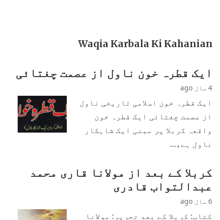
Waqia Karbala Ki Kahanian
ایک قطرہ خون ناول از عصمت چغتائی
4 سال ago
ایک قطرہ خون اسلامی تاریخی ناول
از عصمت چغتائی ایک قطرہ خون
واقعہ کربلا پر مبنی ایک شاہکار
ناول ہے،…
کربلا کے بعد از مولانا قاری محمد
عبدالتواب قادری
6 سال ago
کتاب: کربلا کے بعد تحریر: مولانا