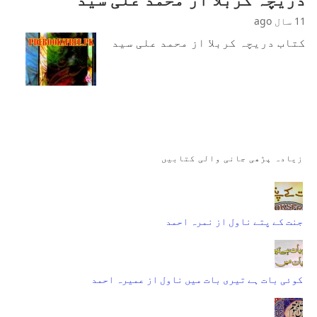
11 سال ago
کتاب دریچہ کربلا از محمد علی سید
زیادہ پڑھی جانی والی کتابیں
جنت کے پتے ناول از نمرہ احمد
کوئی بات ہے تیری بات میں ناول از عمیرہ احمد