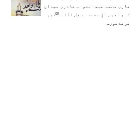
قاری محمد عبدالتواب قادری میدانِ
کربلا میں آلِ محمد رسول اللہ ﷺ پر
یزیدیوں…