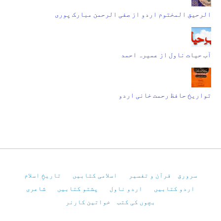
الرحیق المختوم اردو از صفی الرحمن مبارک پوری
آب حیات ناول از عمیرہ احمد
تواریخ حافظ رحمت خانی اردو
سرورق
قرآن و تفسیر
اسلامی کتابیں
تاریخِ اسلام
اردو کتابیں
اردو ناول
پشتو کتابیں
شاعری
بچوں کی کتب
خواتین کارنر