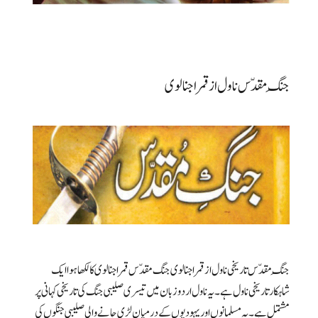
جنگِ مقدّس ناول از قمر اجنالوی
جنگِ مقدّس تاریخی ناول از قمر اجنالوی جنگ مقدّس قمر اجنالوی کا لکھا ہوا ایک
شاہکار تاریخی ناول ہے۔ یہ ناول اردو زبان میں تیسری صلیبی جنگ کی تاریخی کہانی پر
مشتمل ہے۔یہ مسلمانوں اور یہودیوں کے درمیان لڑی جانے والی صلیبی جنگوں کی