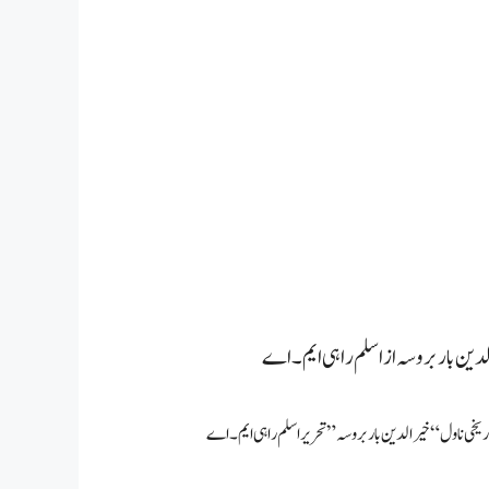
دین باربروسہ از اسلم راہی ایم۔اے
اریخی ناول “خیرالدین باربروسہ” تحریر اسلم راہی ایم۔اے