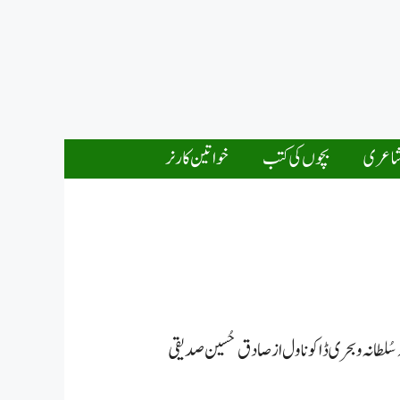
اعری
بچوں کی کتب
خواتین کارنر
سُلطانہ و بحری ڈاکو ناول از صادق حُسین صدیقی