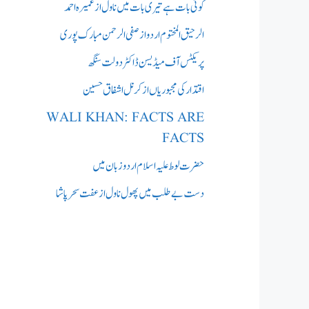
کوئی بات ہے تیری بات میں ناول از عمیرہ احمد
الرحیق المختوم اردو از صفی الرحمن مبارک پوری
پریکٹس آف میڈیسن ڈاکٹر دولت سنگھ
اقتدار کی مجبوریاں از کرنل اشفاق حسین
WALI KHAN: FACTS ARE
FACTS
حضرت لوط علیہ اسلام اردو زبان میں
دست بے طلب میں‌پھول ناول از عفت سحر پاشا