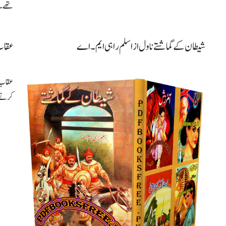
تھے ۔ 
شیطان کے گماشتے ناول از اسلم راہی ایم۔اے
عقاب 
عقاب ن
کرنے ک