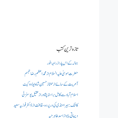
تازہ ترین کتب
ہمالہ کے اس پار از راجہ انور
حضرت موسیٰ علیہ السلام از محمد اعظم رضا تبسم
آمریت کے سائے از ممتاز حسین شاہ ایڈووکیٹ
اسلام آباد سے کابل براستہ پشاور از عقیل یوسفزئی
کالنک: ہیرا منڈی کی در پردہ سقافت از ڈاکٹر فوزیہ سعید
دیہاتی بابو از اسد طاہر جپہ