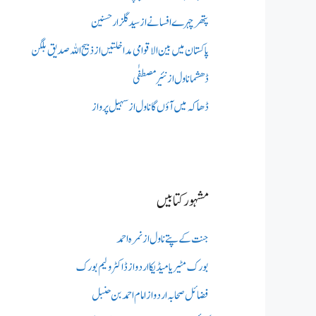
پتھر چہرے افسانے از سید گلزار حسنین
پاکستان میں بین الاقوامی مداخلتیں از ذبیح اللہ صدیق بلگن
ڈھشما ناول از نئیر مصطفٰی
ڈھاکہ میں آؤں گا ناول از سہیل پرواز
مشہور کتابیں
جنت کے پتے ناول از نمرہ احمد
بورک مٹیریا میڈیکااردو از ڈاکٹر ولیم بورک
فضائل صحابہ اردو از امام احمد بن حنبل