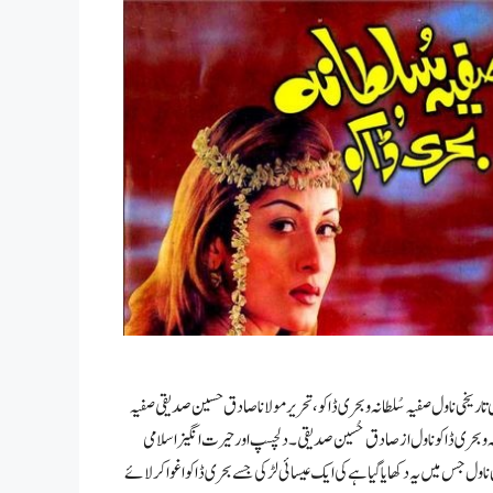
 تاریخی ناول صفیہ سُلطانہ و بحری ڈاکو، تحریر مولانا صادق حسین صدیقی صفیہ
ہ و بحری ڈاکو ناول از صادق حُسین صدیقی۔ دلچسپ اور حیرت انگیز اسلامی
 ناول جس میں یہ دکھایا گیا ہے کی ایک عیسائی لڑکی جسے بحری ڈاکو اغوا کر لائے