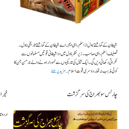
شیطان کے گماشتے ناول از اسلم راہی ایم۔اے شیطان کے گماشتے تاریخی ناول ۔
تصنیف اسلم راہی صاحب۔ زیر نظر ناول میں دو شیطانی قوتیں مسلمانوں سے
ٹکراتی دکھائی دیں گی۔ ایک شمال کی تاریکیوں سے نمودار ہو نے والے نارمن جن کا
کوئی مذہب نہ تھا۔ دوسری قوت اسلام …
مزید پرھئے
چارلس سوبھراج کی سرگزشت
خیرال
اردو ت