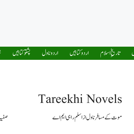
ں
تاریخِ اسلام
اردو کتابیں
اردو ناول
پشتو کتابیں
ش
Tareekhi Novels
موت کے مسافر ناول از اسلم راہی ایم اے
صفیہ 