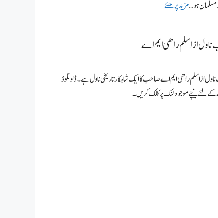
مسلمان ہو …
مزید پرھئے
ناول از اسلم راھی ایم اے
اول از اسلم راھی ایم اے صاحب کا ایک شاہکار تاریخی ناول ہے۔ ڈاونلوڈ
ے لئے نیچے موجود لنک پر کلک کریں۔