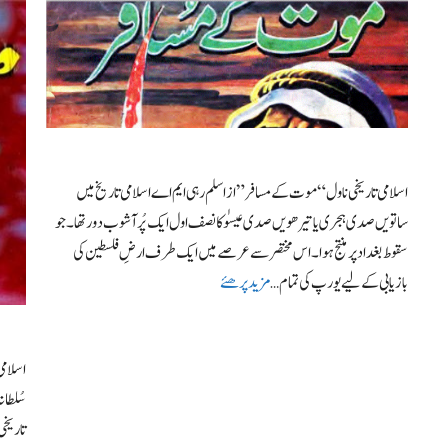
اسلامی تاریخی ناول “موت کے مسافر” از اسلم رہی ایم اے اسلامی تاریخ میں
ساتویں صدی ہجری یا تیرھویں صدی عیسوٰ کا نصف اول ایک پُرآشوب دور تھا۔ جو
سقوط بغداد پر منتج ہوا۔ اس مختصر سے عرصے میں ایک طرف ارضِ فلسطین کی
بازیابی کے لیے یورپ کی تمام …
مزید پرھئے
اسلامی
سُلطان
تاریخی