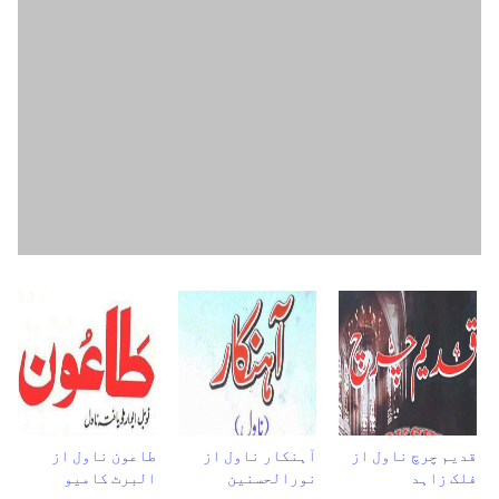
قدیم چرچ ناول از
آہنکار ناول از
طاعون ناول از
فلک زاہد
نورالحسنین
البرٹ کامیو