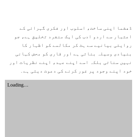
ڈھشما اپنی ساخت، اسلوب اور فکری گہرائی کے
اعتبار سے اردو ادب کی ایک منفرد تخلیق ہے، جو
روایتی بیانیے سے ہٹ کر مکالمے کو اظہار کا
بنیادی وسیلہ بناتی ہے اور قاری کو محض کہانی
نہیں سناتی بلکہ اسے اپنے عہد، اپنے نظریات اور
خود اپنے وجود پر غور کرنے کی دعوت دیتی ہے۔