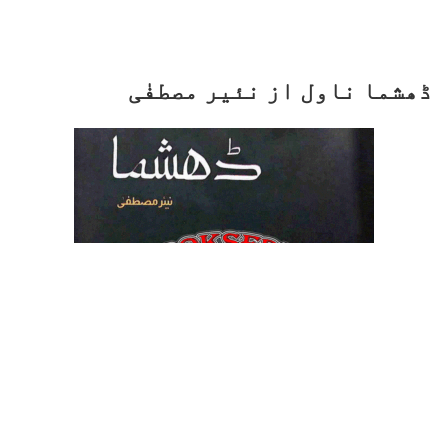
ڈھشما ناول از نئیر مصطفٰی