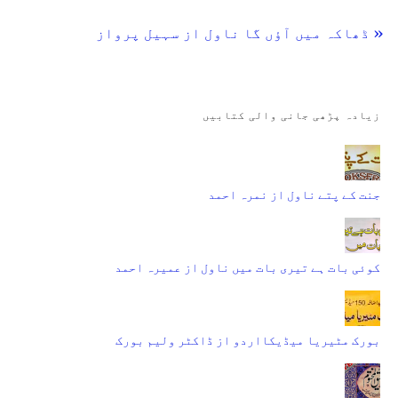
« ڈھاکہ میں آؤں گا ناول از سہیل پرواز
زیادہ پڑھی جانی والی کتابیں
جنت کے پتے ناول از نمرہ احمد
کوئی بات ہے تیری بات میں ناول از عمیرہ احمد
بورک مٹیریا میڈیکااردو از ڈاکٹر ولیم بورک