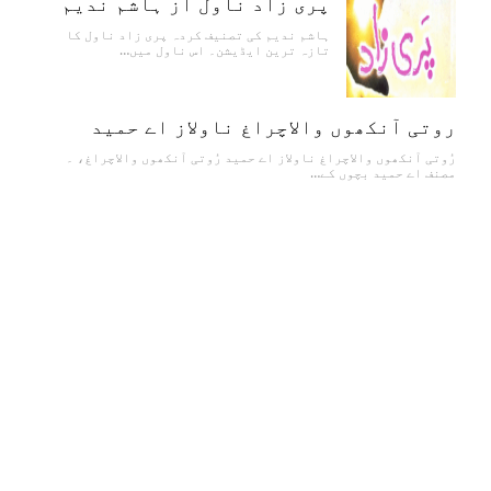
پری زاد ناول از ہاشم ندیم
ہاشم ندیم کی تصنیف کردہ پری زاد ناول کا
تازہ ترین ایڈیشن۔ اس ناول میں…
روتی آنکھوں والاچراغ ناولاز اے حمید
رُوتی آنکھوں والاچراغ ناولاز اے حمید رُوتی آنکھوں والاچراغ، ۔
مصنف اے حمید بچوں کے…