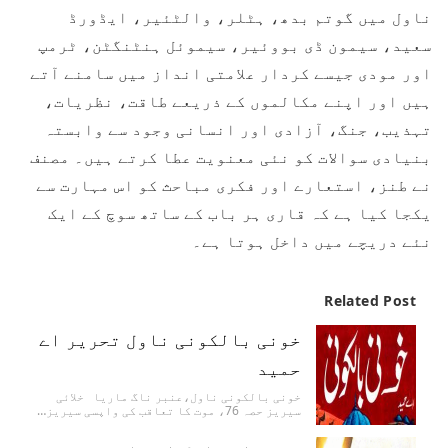
ناول میں گوتم بدھ، ہٹلر، والٹئیر، ایڈورڈ
سعید، سیمون ڈی بووئیر، سیموئل ہنٹنگٹن، ٹرمپ
اور مودی جیسے کردار علامتی انداز میں سامنے آتے
ہیں اور اپنے مکالموں کے ذریعے طاقت، نظریات،
تہذیب، جنگ، آزادی اور انسانی وجود سے وابستہ
بنیادی سوالات کو نئی معنویت عطا کرتے ہیں۔ مصنف
نے طنز، استعارے اور فکری مباحث کو اس مہارت سے
یکجا کیا ہے کہ قاری ہر باب کے ساتھ سوچ کے ایک
نئے دریچے میں داخل ہوتا ہے۔
Related Post
خونی بالکونی ناول تحریر اے
حمید
خونی بالکونی ناول،عنبر ناگ ماریا خلائی
سیریز حصہ 76، موت کا تعاقب کی واپسی سیریز…