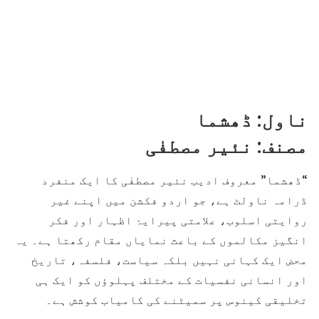
ناول: ڈھشما
مصنف: نئیر مصطفٰی
“ڈھشما” معروف ادیب نئیر مصطفٰی کا ایک منفرد
ڈرامہ ناولٹ ہے، جو اردو فکشن میں اپنے غیر
روایتی اسلوب، علامتی پیرایۂ اظہار اور فکر
انگیز مکالموں کے باعث نمایاں مقام رکھتا ہے۔ یہ
محض ایک کہانی نہیں بلکہ سیاست، فلسفہ، تاریخ
اور انسانی نفسیات کے مختلف پہلوؤں کو ایک ہی
تخلیقی کینوس پر سمیٹنے کی کامیاب کوشش ہے۔