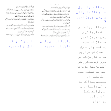
موت کا دریا ناول
عنبر ناگ ماریا کی
واپسی سیریز نمبر
7
موت کا دریا عنبر
ناگ ماریا کی وا
پسی سیریز نمبر
ماریا اور بن مانس
سانپوں کا جنگل
سات از اے حمید۔
ناول از اے حمید
ناول از اے حمید
یہ قسط وار ناول
انسان کی ہزاروں
سالہ تاریخ کے ہر
دروازے سے گزر کر
آگے بڑھتا چلاجاتا
ہے۔ سو قسطوں میں
ایک مکمل اور
سنسنی پیدا کرنے
والی داستان۔ ہر
ناول ایک مکمل
دلچسپ اور
پُراسرار…