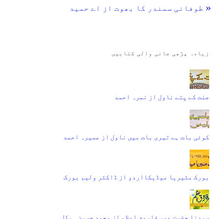
« طوفانی سمندر کا بھوت از اے حمید
زیادہ پڑھی جانی والی کتابیں
جنت کے پتے ناول از نمرہ احمد
کوئی بات ہے تیری بات میں ناول از عمیرہ احمد
بورک مٹیریا میڈیکااردو از ڈاکٹر ولیم بورک
سیدنا حضرت عمر فاروقِ اعظم از محمد حسین ہیکل