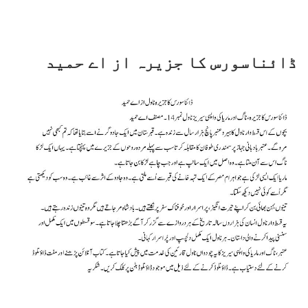
ڈائناسورس کا جزیرہ از اے حمید