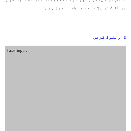
پر آف لائن پڑھنے سے لطف اندوز ہوں۔
ڈاونلوڈ کریں