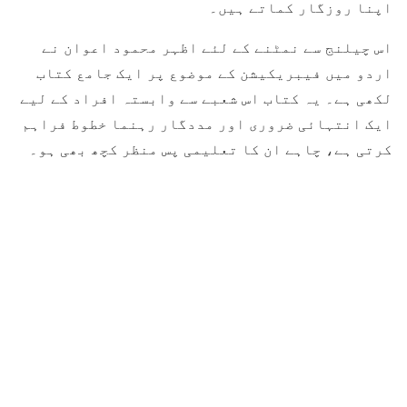
اپنا روزگار کماتے ہیں۔
اس چیلنج سے نمٹنے کے لئے اظہر محمود اعوان نے
اردو میں فیبریکیشن کے موضوع پر ایک جامع کتاب
لکھی ہے۔ یہ کتاب اس شعبے سے وابستہ افراد کے لیے
ایک انتہائی ضروری اور مددگار رہنما خطوط فراہم
کرتی ہے، چاہے ان کا تعلیمی پس منظر کچھ بھی ہو۔