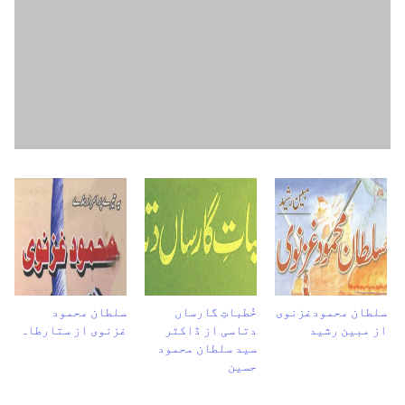
سلطان محمودغزنوی
خُطباتِ گارساں
سلطان محمود
از مبین رشید
دتاسی از ڈاکٹر
غزنوی از ستارطاہ
سید سلطان محمود
حسین