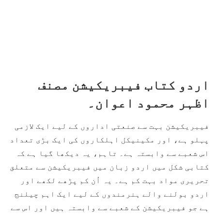
اردو کتاب فیبریکیشن مصنف
اظہر محمود اعوان۔
فیبریکیشن بہت سے صنعتی اداروں کے لیے ایک لازمی
پہلو ہے، اور مکینیکل اہلکاروں کی ایک بڑی تعداد
اس شعبے سے وابستہ ہے۔ تاہم، یہ دیکھا گیا ہے کہ
کتابی شکل میں اردو زبان میں فیبریکیشن سے متعلق
تحریری مواد بہت کم ہے۔ یہ اُن کم پڑھے لکھے اور
اردو بولنے والے ہنرمندوں کے لیے ایک اہم چیلنج
ہے جو فیبریکیشن کے شعبے سے وابستہ ہیں اور اس سے