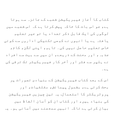
کتاب کا آغاز فیبریکیشن شعبے کے جائزہ سے ہوتا
ہے، جو اس بات کا خاکہ پیش کرتا ہے کہ اس شعبے میں
لوگوں کی ایک قابل ذکر تعداد یا تو غیر تعلیم
یافتہ ہے یا انہوں نے کبھی تکنیکی اداروں سے کوئی
خاص تعلیم حاصل نہیں کی۔ تاہم، اپنی لگن، کام،
جذبہ، اور محنت کے ذریعے، ان میں سے بہت سے افراد
نے ہلپر سے فٹر اور آخر کار فیبریکیٹر تک ترقی کی
ہے۔
اس کے بعد کتاب فیبریکیشن کے بنیادی تصورات پر
بحث کرتی ہے، بشمول پیمائش، مثلثیات، اور
پروٹریکٹر کا استعمال. یہ تین چیزیں فیبریکیشن
کی بنیاد ہیں، اور کتاب ان کو آسان الفاظ میں
بیان کرتی ہے تاکہ انہیں سمجھنے میں آسانی ہو۔ یہ