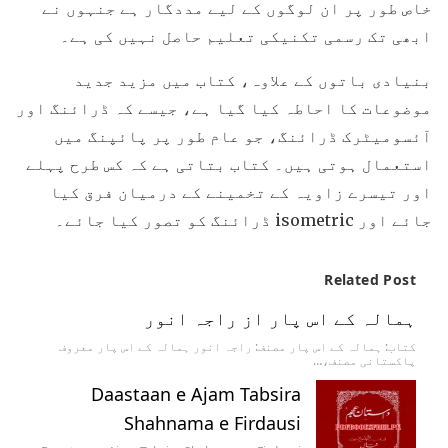
خاص طور پر ان لوگوں کے لیے مددگار ہے جنہوں نے
ابھی تک رسمی تکنیکی تعلیم حاصل نہیں کی ہے۔
بنیادی باتوں کے علاوہ، کتاب میں مزید جدید
موضوعات کا احاطہ کیا گیا ہے، جیسے کہ ڈرائنگ اور
آئسومیٹرک ڈرائنگ، جو عام طور پر پائپنگ میں
استعمال ہوتی ہیں۔ کتاب بتاتی ہے کہ کس طرح پہلے
اور تیسرے زاویہ کے تخمینے کے درمیان فرق کیا
جائے اور isometric ڈرائنگ کو تصور کیا جائے۔
Related Post
ہمالہ کے اس پار از راجہ انور
کتاب: ہمالہ کے اس پار مصنف: راجہ انور ہمالہ کے اس پار معروف
پاکستانی مصنف،…
Daastaan e Ajam Tabsira
Shahnama e Firdausi