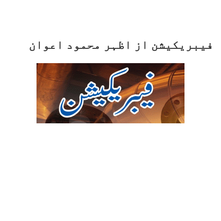
فیبریکیشن از اظہر محمود اعوان