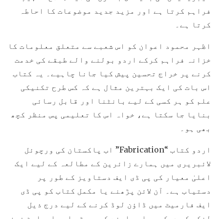
فراہم کرتا ہے اور مزید جدید موضوعات کا احاطہ
کرتا ہے۔
اظہر محمود اعوان کو اس شعبے سے متعلق معلومات کا
خزانہ فراہم کرکے اردو بولنے والے طبقے کی خدمت
کرنے پر خراج تحسین پیش کیا جانا چاہیے۔ یہ کتاب
اس بات کی ایک بہترین مثال ہے کہ کس طرح تکنیکی
علم کو ہر کسی کے لیے بانٹنا اور قابل رسائی
بنایا جا سکتا ہے، خواہ اس کا تعلیمی پس منظر کچھ
بھی ہو۔
اردو کتاب “Fabrication” اب پاکستان کی ورچوئل
لائبریری میں ہمارے زائرین کے مطالعہ کے لیے ایک
اعلیٰ معیار کی پی ڈی ایف دستاویز کے طور پر
دستیاب ہے۔ آن لائن پڑھنے یا مکمل کتاب کو پی ڈی
ایف فارمیٹ میں ڈاؤن لوڈ کرنے کے لیے درج ذیل
لنکس کو دیکھیں اور اپنے کمپیوٹر اور اسمارٹ فون