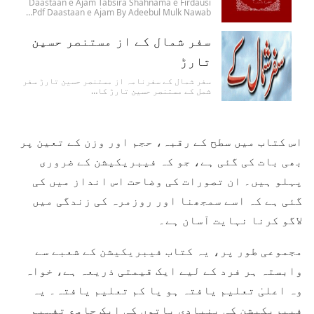
Daastaan e Ajam Tabsira Shahnama e Firdausi
Pdf Daastaan e Ajam By Adeebul Mulk Nawab…
سفر شمال کے از مستنصر حسین
تارڑ
سفر شمال کے سفرنامہ از مستنصر حسین تارڑ سفر
شمل کے مستنصر حسین تارڑ کا…
اس کتاب میں سطح کے رقبہ، حجم اور وزن کے تعین پر
بھی بات کی گئی ہے، جو کہ فیبریکیشن کے ضروری
پہلو ہیں۔ ان تصورات کی وضاحت اس انداز میں کی
گئی ہے کہ اسے سمجھنا اور روزمرہ کی زندگی میں
لاگو کرنا نہایت آسان ہے۔
مجموعی طور پر، یہ کتاب فیبریکیشن کے شعبے سے
وابستہ ہر فرد کے لیے ایک قیمتی ذریعہ ہے، خواہ
وہ اعلیٰ تعلیم یافتہ ہو یا کم تعلیم یافتہ۔ یہ
فیبریکیشن کی بنیادی باتوں کی ایک جامع تفہیم