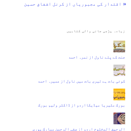
« اقتدار کی مجبوریاں از کرنل اشفاق حسین
زیادہ پڑھی جانی والی کتابیں
جنت کے پتے ناول از نمرہ احمد
کوئی بات ہے تیری بات میں ناول از عمیرہ احمد
بورک مٹیریا میڈیکااردو از ڈاکٹر ولیم بورک
الرحیق المختوم اردو از صفی الرحمن مبارک پوری