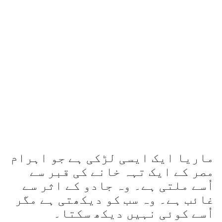
ماریا ایک ایسی لڑکی ہے جو اہرام
مصر کے ایک تہہ خانے کی قبر سے
اُسے ملتی ہے۔ وہ جادو کے اثر سے
غائب ہے۔ وہ سب کو دیکھتی ہے مگر
اُسے کوئی نہیں دیکھ سکتا۔