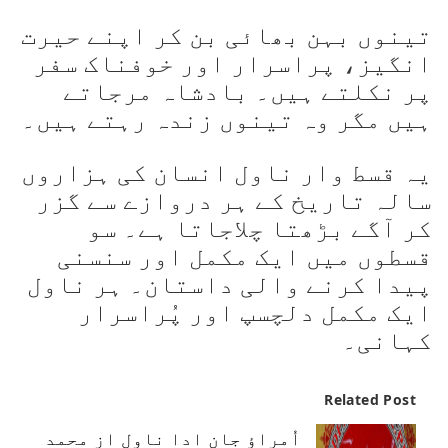
تینوں بہن بھائی بن کر اپنے حیرت
انگیز، پراسرار اور خوفناک سفر
پر نکلتے ہیں۔ بادشاہ مرجاتے
ہیں مگر وہ تینوں زندہ رہتے ہیں۔
یہ قسط وار ناول انسان کی ہزاروں
سالہ تاریخ کے ہر دروازے سے گزر
کر آگے بڑھتا چلاجاتا ہے۔ سو
قسطوں میں ایک مکمل اور سنسنی
پیدا کرنے والی داستان۔ ہر ناول
ایک مکمل دلچسپ اور پُراسرار
کہانی۔
Related Post
اُمراؤ جان ادا ناول از محمد