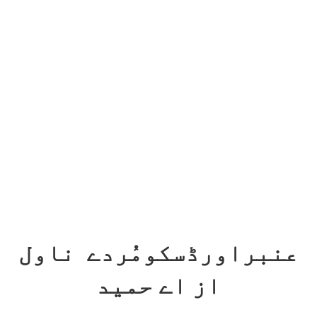
عنبراورڈسکومُردے ناول
از اے حمید