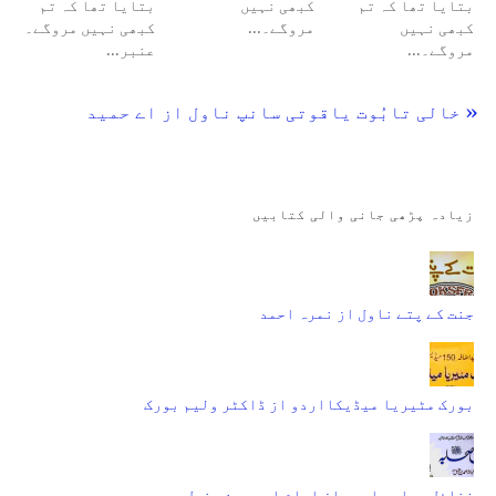
بتایا تھا کہ تم
کبھی نہیں
بتایا تھا کہ تم
کبھی نہیں
مروگے۔…
کبھی نہیں مروگے۔
مروگے۔…
عنبر…
« خالی تابُوت یاقوتی سانپ ناول از اے حمید
زیادہ پڑھی جانی والی کتابیں
جنت کے پتے ناول از نمرہ احمد
بورک مٹیریا میڈیکااردو از ڈاکٹر ولیم بورک
فضائل صحابہ اردو از امام احمد بن حنبل