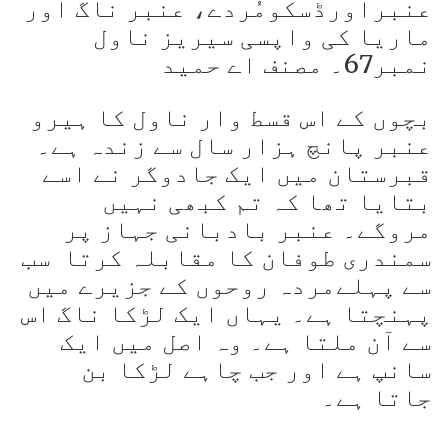
عنبراورڈسکومُردے، عنبر ناگ اور
ماریا کی واپسی سیریز ناول
نمبر67۔ مصنف اے حمید
بچوں کے اس قسط وار ناول کا ہیرو
عنبر پانچ ہزار سال سے زندہ ہے۔
قبرستان میں ایک جادوگر نے اسے
بتایا تھا کہ تم کبھی نہیں
مروگے۔ عنبر بادبانی جہاز پر
سمندری طوفان کا مقابلہ کرتا سب
سے پہلےمردہ روحوں کے جزیرے میں
پہنچتا ہے۔ یہاں ایک لڑکا ناگ اس
سے آن ملتا ہے۔ وہ اصل میں ایک
سانپ ہے اور جب چاہے لڑکا بن
جاتا ہے۔