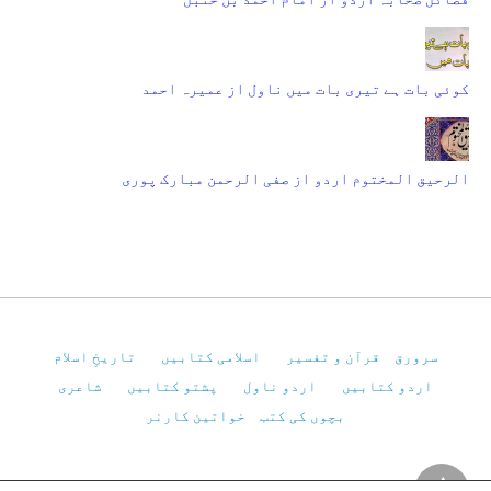
کوئی بات ہے تیری بات میں ناول از عمیرہ احمد
الرحیق المختوم اردو از صفی الرحمن مبارک پوری
سرورق
قرآن و تفسیر
اسلامی کتابیں
تاریخِ اسلام
اردو کتابیں
اردو ناول
پشتو کتابیں
شاعری
بچوں کی کتب
خواتین کارنر