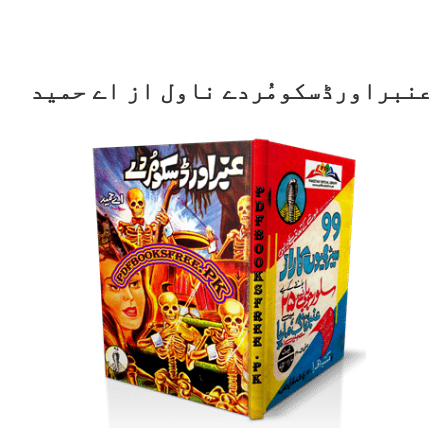
عنبراورڈسکومُردے ناول از اے حمید