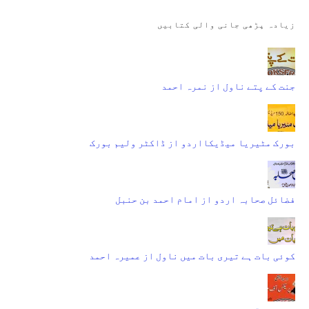
زیادہ پڑھی جانی والی کتابیں
جنت کے پتے ناول از نمرہ احمد
بورک مٹیریا میڈیکااردو از ڈاکٹر ولیم بورک
فضائل صحابہ اردو از امام احمد بن حنبل
کوئی بات ہے تیری بات میں ناول از عمیرہ احمد