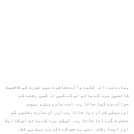
ہمارےمردانہ غلبے والےمعاشرے میں عورت کی شخصیت
کاتعین مرد کے ساتھ اس کے کسی نہ کسی رشتے کے
حوالے سے کیا جاتا ہے۔اسے ماں،بہن، بیوی
اوربیٹی قرار دیا جاتا ہے اور ان سارے رشتوں کو
محترم گردانا جاتا ہے۔ لیکن مرد کے ساتھ اس کاایک
اور ایسا رشتہ بھی ہے جس کے ذکر سے بہت سی ثقہ