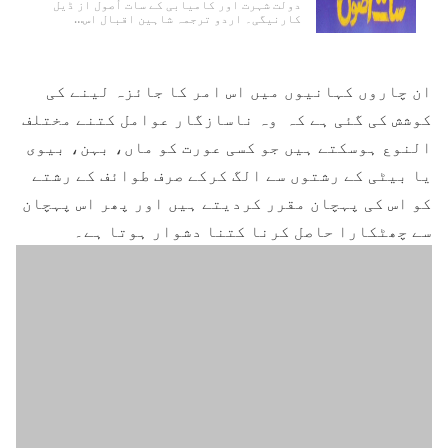
دولت شہرت اور کامیابی کے سات اُصول از ڈیل
کارنیگی۔ اردو ترجمہ شاہین اقبال اس…
ان چاروں کہانیوں میں اس امر کا جائزہ لینے کی
کوشش کی گئی ہے کہ وہ ناسازگار عوامل کتنے مختلف
النوع ہوسکتے ہیں جو کسی عورت کو ماں، بہن، بیوی
یا بیٹی کے رشتوں سے الگ کرکے صرف طوائف کے رشتے
کو اس کی پہچان مقرر کردیتے ہیں اور پھر اس پہچان
سے چھٹکارا حاصل کرنا کتنا دشوار ہوتا ہے۔