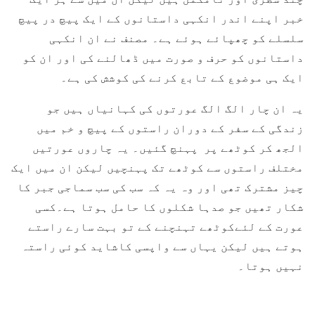
خبر اپنے اندر انکہی داستانوں کے ایک پیچ در پیچ
سلسلے کو چھپائے ہوئے ہے۔ مصنف نے ان انکہی
داستانوں کو حرف و صورت میں ڈھالنے کی اور ان کو
ایک ہی موضوع کے تابع کرنے کی کوشش کی ہے۔
یہ ان چار الگ الگ عورتوں کی کہانیاں ہیں جو
زندگی کے سفر کے دوران راستوں کے پیچ و خم میں
الجھ کر کوٹھے پر پہنچ گئیں۔ یہ چاروں عورتیں
مختلف راستوں سے کوٹھے تک پہنچیں لیکن ان میں ایک
چیز مشترک تھی اور وہ یہ کہ سب کی سب سماجی جبر کا
شکار تھیں جو صدہا شکلوں کا حامل ہوتا ہے۔کسی
عورت کے لئےکوٹھے تہنچنے کے تو بہت سارے راستے
ہوتے ہیں لیکن یہاں سے واپسی کاشاید کوئی راستہ
نہیں ہوتا۔