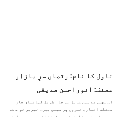
ناول کا نام: رقصاں سرِ بازار
مصنف: انوراحسن صدیقی
اس مجموعے میں شامل یہ چار طویل کہانیاں چار
مختلف اخباری خبروں پر مبنی ہیں۔ خبریں تو محض
چند سطری اور نامکمل ہیں لیکن ان میں سے ہر ایک