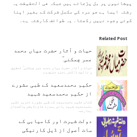
پیشانیوں پر بل پڑجاتے ہیں جبکہ فی الحقیقت یہ
رشتہ ایسا ہے جو مرد کی مکمل شرکت کے بغیر اپنا
کوئی وجود نہیں رکھتا۔ یہ طوائف کارشتہ ہے۔
Related Post
حیات و آثار حضرت میاں محمد
عمر چمکنی ؒ
حیات و آثار حضرت میاں محمد عمر چمکنی ؒ تحقیق
و تالیف ڈاکٹر محمد حنیف،…
حکیم محمدسعید کے طبی مشورے
از حکیم محمدسعید شہید
کتاب حکیم محمدسیعد کے طبی مشورے تحریر حکیم
محمدسعید شہید بانی ہمدرد فاؤنڈیشن پاکستان
ہمارے…
دولت شہرت اور کامیابی کے
سات اُصول از ڈیل کارنیگی