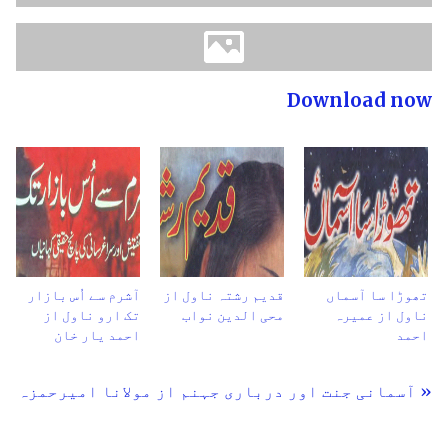
Download now
تھوڑا سا آسماں
قدیم رشتہ ناول از
آشرم سے اُس بازار
ناول از عمیرہ
محی الدین نواب
تک ارو ناول از
احمد
احمد یار خان
« آسمانی جنت اور درباری جہنم از مولانا امیرحمزہ