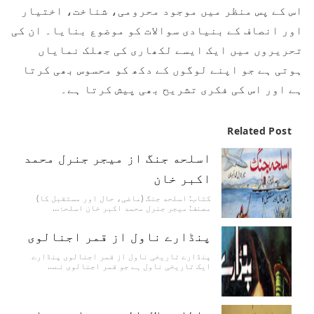
اس کے پس منظر میں موجود محرومی، شناخت، اختیار
اور انصاف کے بنیادی سوالات کو موضوع بنایا۔ ان کی
تحریروں میں ایک ایسے لکھاری کی جھلک نمایاں
ہوتی ہے جو اپنے لوگوں کے دکھ کو محسوس بھی کرتا
ہے اور اس کی فکری تشریح بھی پیش کرتا ہے۔
Related Post
اسلحه جنگ از میجر جنرل محمد
اکبر خان
کتاب: اسلحه جنگ (ماضی، حال اور مستقبل کا)
مصنف: میجر جنرل محمد اکبر خان اسلحۂ…
پنڈارے ناول از قمر اجنالوی
پنڈارے تاریخی ناول از قمر اجنالوی پنڈارے
ایک تاریخی ناول ہے جو قمر اجنالوی نے…