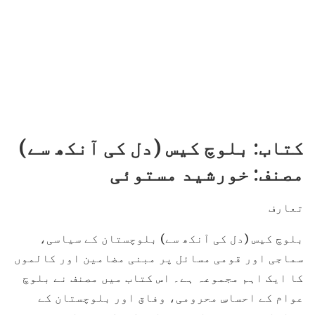
کتاب: بلوچ کیس (دل کی آنکھ سے)
مصنف: خورشید مستوئی
تعارف
بلوچ کیس (دل کی آنکھ سے) بلوچستان کے سیاسی،
سماجی اور قومی مسائل پر مبنی مضامین اور کالموں
کا ایک اہم مجموعہ ہے۔ اس کتاب میں مصنف نے بلوچ
عوام کے احساسِ محرومی، وفاق اور بلوچستان کے