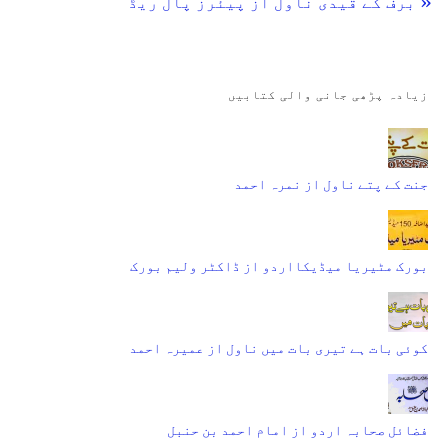
« برف کے قیدی ناول از پیئرز پال ریڈ
زیادہ پڑھی جانی والی کتابیں
جنت کے پتے ناول از نمرہ احمد
بورک مٹیریا میڈیکااردو از ڈاکٹر ولیم بورک
کوئی بات ہے تیری بات میں ناول از عمیرہ احمد
فضائل صحابہ اردو از امام احمد بن حنبل