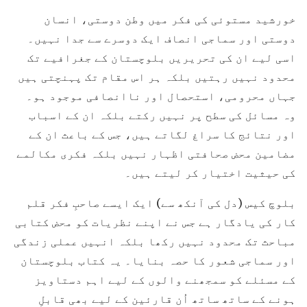
خورشید مستوئی کی فکر میں وطن دوستی، انسان
دوستی اور سماجی انصاف ایک دوسرے سے جدا نہیں۔
اسی لیے ان کی تحریریں بلوچستان کے جغرافیے تک
محدود نہیں رہتیں بلکہ ہر اس مقام تک پہنچتی ہیں
جہاں محرومی، استحصال اور ناانصافی موجود ہو۔
وہ مسائل کی سطح پر نہیں رکتے بلکہ ان کے اسباب
اور نتائج کا سراغ لگاتے ہیں، جس کے باعث ان کے
مضامین محض صحافتی اظہار نہیں بلکہ فکری مکالمے
کی حیثیت اختیار کر لیتے ہیں۔
بلوچ کیس (دل کی آنکھ سے) ایک ایسے صاحبِ فکر قلم
کار کی یادگار ہے جس نے اپنے نظریات کو محض کتابی
مباحث تک محدود نہیں رکھا بلکہ انہیں عملی زندگی
اور سماجی شعور کا حصہ بنایا۔ یہ کتاب بلوچستان
کے مسئلے کو سمجھنے والوں کے لیے اہم دستاویز
ہونے کے ساتھ ساتھ اُن قارئین کے لیے بھی قابلِ