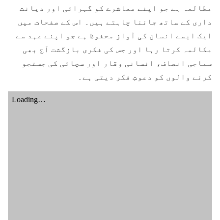
مطالعہ ہے جو اپنے معاشرے کو گہرائی اور دیانت
داری کے ساتھ جاننا چاہتے ہیں۔ اس کے صفحات میں
ایک ایسے انسان کی آواز محفوظ ہے جو اپنے عہد سے
مکالمہ کرتا رہا اور جس کی فکری بازگشت آج بھی
سماجی انصاف، انسانی وقار اور سچائی کی جستجو
کرنے والوں کو دعوتِ فکر دیتی ہے۔