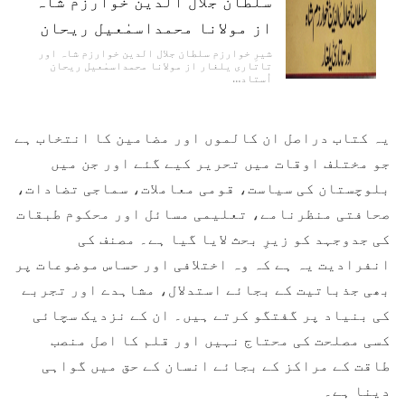
سلطان جلال الدین خوارزم شاہ
از مولانا محمداسمٰعیل ریحان
شیرِ خوارزم سلطان جلال الدین خوارزم شاہ اور
تاتاری یلغار از مولانا محمداسمٰعیل ریحان
اُستاد…
یہ کتاب دراصل ان کالموں اور مضامین کا انتخاب ہے
جو مختلف اوقات میں تحریر کیے گئے اور جن میں
بلوچستان کی سیاست، قومی معاملات، سماجی تضادات،
صحافتی منظرنامے، تعلیمی مسائل اور محکوم طبقات
کی جدوجہد کو زیرِ بحث لایا گیا ہے۔ مصنف کی
انفرادیت یہ ہے کہ وہ اختلافی اور حساس موضوعات پر
بھی جذباتیت کے بجائے استدلال، مشاہدے اور تجربے
کی بنیاد پر گفتگو کرتے ہیں۔ ان کے نزدیک سچائی
کسی مصلحت کی محتاج نہیں اور قلم کا اصل منصب
طاقت کے مراکز کے بجائے انسان کے حق میں گواہی
دینا ہے۔