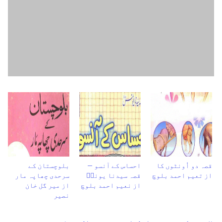
قصہ دو اُونٹوں کا
احساس کے آنسو –
بلوچستان کے
از تعیم احمد بلوچ
قصہ سیدنا یونسؑ
سرحدی چھاپہ مار
از نعیم احمد بلوچ
از میر گل خان
نصیر