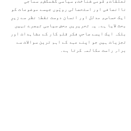
تعلقات، قومی شناخت، سیاسی کشمکش، سماجی
ناانصافی اور استحصالی رویّوں جیسے موضوعات کو
ایک حساس، مدلل اور انسان دوست نقطۂ نظر سے زیرِ
بحث لایا ہے۔ یہ تحریریں محض سیاسی تبصرے نہیں
بلکہ ایک ایسے صاحبِ فکر قلم کار کے مشاہدات اور
تجزیات ہیں جو اپنے عہد کے اہم ترین سوالات سے
براہِ راست مکالمہ کرتا ہے۔