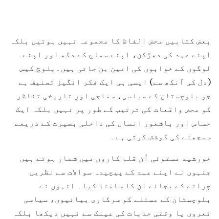
بعض کتابیں محض الفاظ کا مجموعہ نہیں ہوتیں بلکہ
اپنے عہد کی دھڑکن، اپنے سماج کے دکھ اور اپنے
لوگوں کے خوابوں کی امین بن جاتی ہیں۔بلوچ کیس
(دل کی آنکھ سے) ایسی ہی ایک فکر انگیز تصنیف ہے
جو بلوچستان کے سیاسی، سماجی اور تاریخی تناظر
کو محض واقعات کی ترتیب کے طور پر نہیں بلکہ ایک
حساس اور باشعور انسان کی داخلی بصیرت کے ذریعے
سمجھنے کی کوشش کرتی ہے۔
خورشید مستوئی اُن قلم کاروں میں شمار ہوتے ہیں
جنہوں نے اپنے عہد کے پیچیدہ سوالات سے نظریں
چرانے کے بجائے ان کا سامنا کیا۔ انہوں نے
بلوچستان کے مسئلے کو سرکاری بیانیوں، سیاسی
نعروں یا وقتی جذبات کی عینک سے نہیں دیکھا بلکہ