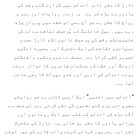
تارڑ کا سفر نامہ اندلس میں گزارے گئے وقت کی
یادوں سے بڑھ کر ہے۔ یہ زندہ روایات اور رسم و
رواج کا جشن ہے جو آج بھی اس خطے میں پروان چڑھ
رہے ہیں۔ بیل فائٹنگ کے پُرجوش تماشے سے لے کر
فلیمینکو رقص کی پرجوش تالوں تک، تارڑ عصری
ہسپانوی ثقافت کی ایک متحرک اور بصیرت انگیز
تصویر کشی کرتا ہے۔ مصنف نے سروینٹس، واشنگٹن
ارونگ اور خطے کے مسلمان شاعروں کا حوالہ دیتے
ہوئے اندلس کی ادبی اور فنی میراث کا بھی جائزہ
لیا ہے۔
“اندلس میں اجنبی” ایک ایسی کتاب ہے جو روایتی
سفری تحریری کنونشنوں کی نفی کرتی ہے، اس صنف سے
آگے بڑھ کر اندلس کے قلب میں ایک رومانوی اور
پرانی یادوں کا سفر بن جاتی ہے۔ تارڑ کی متحرک
نثر اور بھرپور کہانی کہنے والے قاری کو موہ لیتے