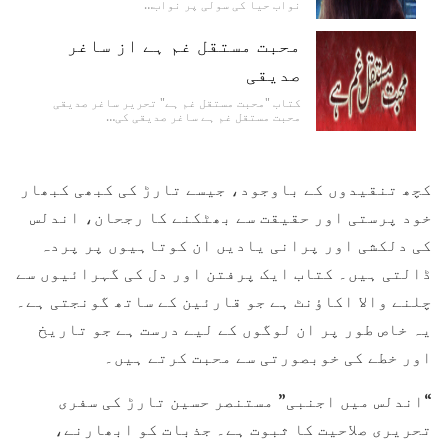
نواب حیا کی سولی پر نواب…
محبت مستقل غم ہے از ساغر
صدیقی
کتاب "محبت مستقل غم ہے" تحریر ساغر صدیقی
محبت مستقل غم ہے ساغر صدیقی کی…
کچھ تنقیدوں کے باوجود، جیسے تارڑ کی کبھی کبھار
خود پرستی اور حقیقت سے بھٹکنے کا رجحان، اندلس
کی دلکشی اور پرانی یادیں ان کوتاہیوں پر پردہ
ڈالتی ہیں۔ کتاب ایک پرفتن اور دل کی گہرائیوں سے
چلنے والا اکاؤنٹ ہے جو قارئین کے ساتھ گونجتی ہے۔
یہ خاص طور پر ان لوگوں کے لیے درست ہے جو تاریخ
اور خطے کی خوبصورتی سے محبت کرتے ہیں۔
“اندلس میں اجنبی” مستنصر حسین تارڑ کی سفری
تحریری صلاحیت کا ثبوت ہے۔ جذبات کو ابھارنے،