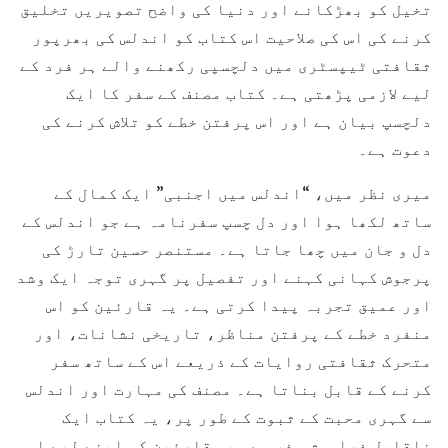
تخیل کو بھڑکانے اور دنیا کی واضح تصویریں تخلیق
کرنے کی اس کی صلاحیت اس کتاب کو اندلس کی بھرپور
ثقافتی ٹیپسٹری میں دلچسپی رکھنے والے ہر فرد کے
لیے لازمی پڑھتی ہے۔ کتاب مصنف کے سفر کا ایک
دلچسپ بیان ہے اور اس پرفتن خطے کو تلاش کرنے کی
دعوت ہے۔
میری نظر میں، “اندلس میں اجنبی” ایک کمال کے
ساتھ لکھا ہوا اور دل چسپ سفرنامہ ہے جو اندلس کے
دل و جان میں چھا جاتا ہے۔ مستنصر حسین تارڑ کی
پرجوش کہانی کہنے اور تفصیل پر گہری توجہ ایک وشد
اور عمیق تجربہ پیدا کرتی ہے۔ یہ قارئین کو اس
منفرد خطے کے پرفتن مناظر، تاریخی نشانات، اور
متحرک ثقافتی روایات کے ذریعے اس کے ساتھ سفر
کرنے کے قابل بناتا ہے۔ مصنف کی مہارت اور اندلس
سے گہری محبت کے ثبوت کے طور پر، یہ کتاب ایک
ناقابل فراموش سفر ہے۔ یہ قارئین کو اپنے لیے اس