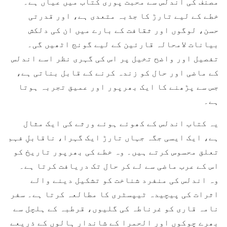
مصنف کی اندلس سے محبت پوری کتاب میں عیاں ہے۔
خطے کے لیے تارڑ کا جذبہ متعدی ہے، اور قدرتی
حسن، لوگوں اور ثقافت کے بارے میں ان کی دلکش
بیانات لامحالہ قارئین کے لیے گونج اٹھیں گی۔
تفصیل اور واضح تخیل پر اس کی گہری نظر اسے اندلس
کے ماضی اور حال کو زندہ کرنے کے قابل بناتی ہے،
جس سے پڑھنے کا ایک بھرپور اور عمیق تجربہ ہوتا
ہے۔
یہ کتاب اندلس کے کھوئے ہوئے ورثے کی ایک مثال
ہے، ایک ایسی جگہ جہاں تارڑ ایک گہرا، ناقابلِ فہم
تعلق محسوس کرتے ہیں۔ وہ خطے کی بھرپور تاریخ کو
اس کے عرب ماضی سے لے کر حال تک دریافت کرتا ہے۔
وہ اندلس کی منفرد شناخت کو تشکیل دینے والے
اثرات کی پیچیدہ ٹیپسٹری کا مطالعہ کرتا ہے۔ سفر
نامہ قاری کو غرناطہ کی گلیوں، قرطبہ کے ہلچل سے
بھرے چوکوں اور الحمرا کے شاندار ہالوں کے ذریعے