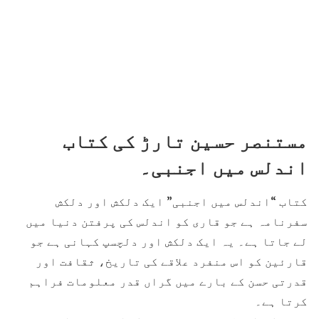
مستنصر حسین تارڑ کی کتاب
اندلس میں اجنبی۔
کتاب “اندلس میں اجنبی” ایک دلکش اور دلکش
سفرنامہ ہے جو قاری کو اندلس کی پرفتن دنیا میں
لے جاتا ہے۔ یہ ایک دلکش اور دلچسپ کہانی ہے جو
قارئین کو اس منفرد علاقے کی تاریخ، ثقافت اور
قدرتی حسن کے بارے میں گراں قدر معلومات فراہم
کرتا ہے۔