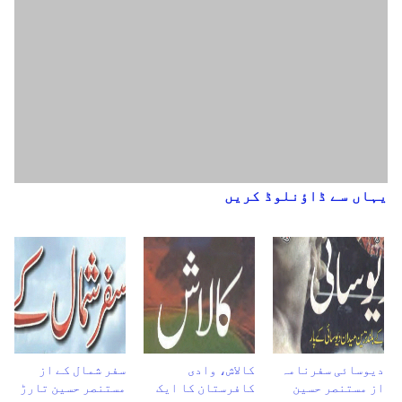
یہاں سے ڈاؤنلوڈ کریں
دیوسائی سفرنامہ
کالاش، وادی
سفر شمال کے از
از مستنصر حسین
کافرستان کا ایک
مستنصر حسین تارڑ