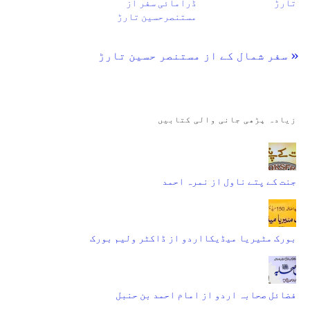
تارڑ
ڈرامائی سفر از
مستنصرحسین تارڑ
« سفر شمال کے از مستنصر حسین تارڑ
زیادہ پڑھی جانی والی کتابیں
جنت کے پتے ناول از نمرہ احمد
بورک مٹیریا میڈیکااردو از ڈاکٹر ولیم بورک
فضائل صحابہ اردو از امام احمد بن حنبل