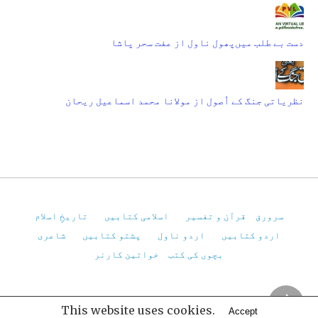
دست بے طلب میں‌پھول ناول از عفت سحر پاشا
نظریاتی جنگ کے اُصول از مولانا محمد اسماعیل ریحان
سرورق
قرآن و تفسیر
اسلامی کتابیں
تاریخِ اسلام
اردو کتابیں
اردو ناول
پشتو کتابیں
شاعری
بچوں کی کتب
خواتین کارنر
Pakistan Virtual Library
This website uses cookies.
Accept