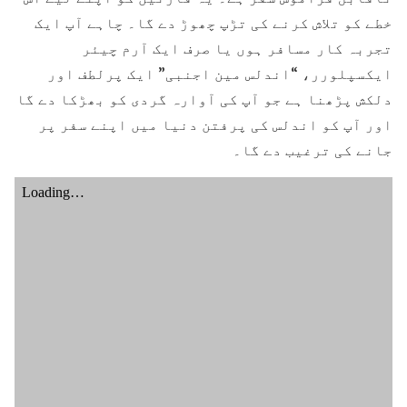
خطے کو تلاش کرنے کی تڑپ چھوڑ دے گا۔ چاہے آپ ایک
تجربہ کار مسافر ہوں یا صرف ایک آرم چیئر
ایکسپلورر، “اندلس مین اجنبی” ایک پرلطف اور
دلکش پڑھنا ہے جو آپ کی آوارہ گردی کو بھڑکا دے گا
اور آپ کو اندلس کی پرفتن دنیا میں اپنے سفر پر
جانے کی ترغیب دے گا۔