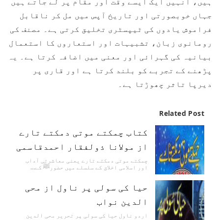
ہیں، انہیں ایک ایسے وقت اور مقام پر لے جاتے ہیں
جہاں خوبصورتی اور تاریخ آپس میں مل کر ناقابل
فراموش یادوں کی ٹیپسٹری تخلیق کرتی ہے۔ مصنف کی
رومانوی زبان، تشبیہات اور استعاروں کا استعمال
بیانیہ کی گہرائی اور معنی میں اضافہ کرتا ہے۔ یہ
پڑھنے کے تجربے کو بلند کرتا ہے اور قاری پر
دیرپا تاثر چھوڑتا ہے۔
Related Post
کتاب چمکتے موتی دمکتے تارے
از مولانا ذولفقار احمدقاسمی
چمکتے موتی دمکتے تارے یعنی معاشرتی آداب
اور اسلامی اخلاق کے سلسلے میں حضورﷺ کے…
حیا کی سولی پر ناول از محی
الدین نواب
اردو ناول حیا کی سولی پر تحریر محی الدین