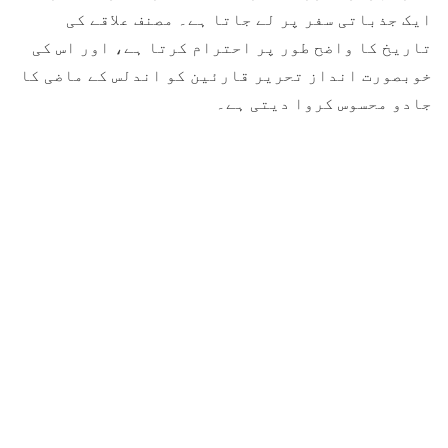
ایک جذباتی سفر پر لے جاتا ہے۔ مصنف علاقے کی
تاریخ کا واضح طور پر احترام کرتا ہے، اور اس کی
خوبصورت انداز تحریر قارئین کو اندلس کے ماضی کا
جادو محسوس کروا دیتی ہے۔