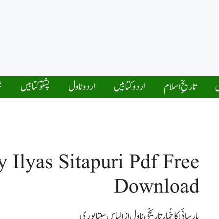
ں
تاریخِ اسلام
اردو کتابیں
اردو ناول
پشتو کتابیں
ش
 Ilyas Sitapuri Pdf Free
Download
پارسائی کا خُمار تاریخی ناول از الیاس سیتاپوری