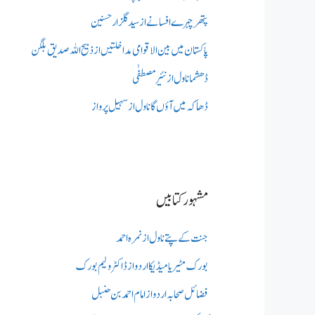
پتھر چہرے افسانے از سید گلزار حسنین
پاکستان میں بین الاقوامی مداخلتیں از ذبیح اللہ صدیق بلگن
ڈھشما ناول از نئیر مصطفٰی
ڈھاکہ میں آؤں گا ناول از سہیل پرواز
مشہور کتابیں
جنت کے پتے ناول از نمرہ احمد
بورک مٹیریا میڈیکااردو از ڈاکٹر ولیم بورک
فضائل صحابہ اردو از امام احمد بن حنبل