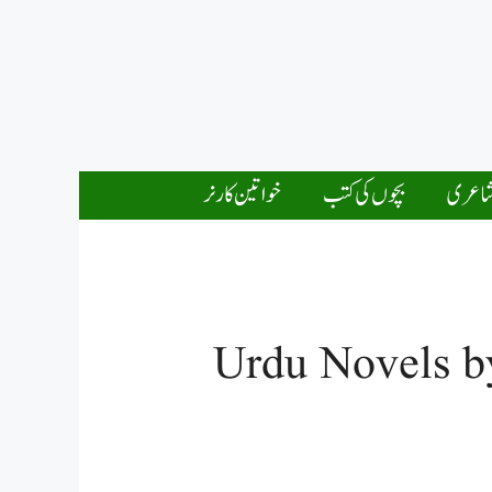
اعری
بچوں کی کتب
خواتین کارنر
Urdu Novels by