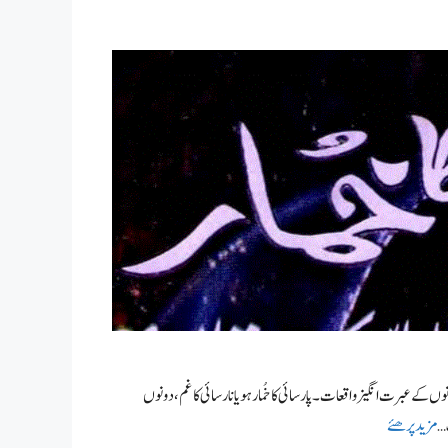
نوں کے عبرت انگیز واقعات۔ پارسائی کا خُمار ہو یا نا رسائی کا غم، دونوں
 …
مزید پرھئے