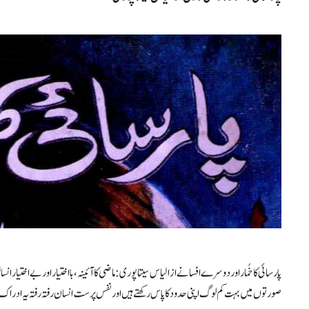
پارسائی کا خُمار اور دوسرے افسانے از الیاس سیتاپوری: ماضی کا آئینہ، بااختیار اور بے اختیار انسا
صورتوں میں بہت کم لوگ اپنی حدود کا پاس رکھتے ہیں اور نفس پرست انسان رفتہ رفتہ یہ ادراک