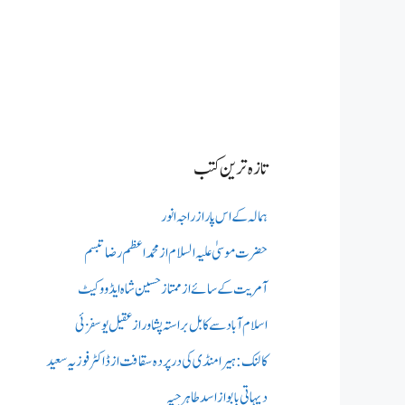
تازہ ترین کتب
ہمالہ کے اس پار از راجہ انور
حضرت موسیٰ علیہ السلام از محمد اعظم رضا تبسم
آمریت کے سائے از ممتاز حسین شاہ ایڈووکیٹ
اسلام آباد سے کابل براستہ پشاور از عقیل یوسفزئی
کالنک: ہیرا منڈی کی در پردہ سقافت از ڈاکٹر فوزیہ سعید
دیہاتی بابو از اسد طاہر جپہ