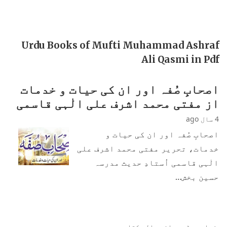
Urdu Books of Mufti Muhammad Ashraf
Ali Qasmi in Pdf
اصحابِ صُفہ اور ان کی حیات و خدمات
از مفتی محمد اشرف علی الٰہی قاسمی
4 سال ago
اصحابِ صُفہ اور ان کی حیات و
خدمات، تحریر مفتی محمد اشرف علی
الٰہی قاسمی اُستادِ حدیث مدرسہ
حسین بخش…
زیادہ پڑھی جانی والی کتابیں