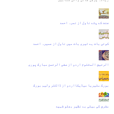
جنت کے پتے ناول از نمرہ احمد
کوئی بات ہے تیری بات میں ناول از عمیرہ احمد
الرحیق المختوم اردو از صفی الرحمن مبارک پوری
بورک مٹیریا میڈیکااردو از ڈاکٹر ولیم بورک
مشرق کی بیٹی بے نظیر بھٹو شہید