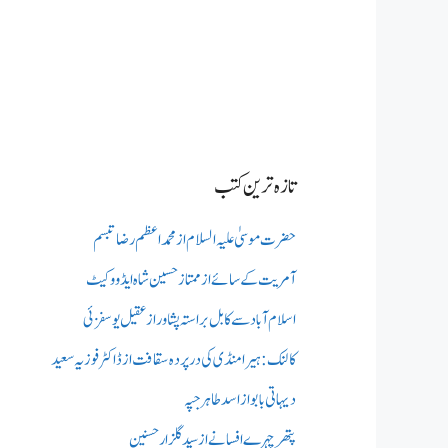
تازہ ترین کتب
حضرت موسیٰ علیہ السلام از محمد اعظم رضا تبسم
آمریت کے سائے از ممتاز حسین شاہ ایڈووکیٹ
اسلام آباد سے کابل براستہ پشاور از عقیل یوسفزئی
کالنک: ہیرا منڈی کی در پردہ سقافت از ڈاکٹر فوزیہ سعید
دیہاتی بابو از اسد طاہر جپہ
پتھر چہرے افسانے از سید گلزار حسنین