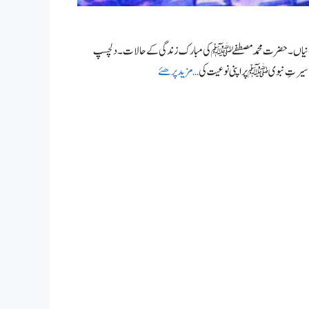
 کہانیاں۔ حضرت محمد مصطفےٰ ﷺ کی مبارک زندگی کے حالات۔ دلچسپ
ب سیرتِ نبوی ﷺ پر اپنی نوعیت کی …
مزید پرھئے