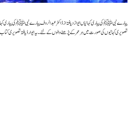
پیارے نبی ﷺ کی پیاری کہانیاں ایواڑدیافتہ از ڈاکٹر عبدالروف پیارے نبی ﷺ کی پیاری
تصویری کہانیوں کی صورت میں ہر عمر کے پڑھنے والوں کے لئے۔ یہ ایوارڈ یافتہ تصویری کتا