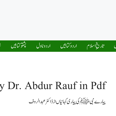
ں
تاریخِ اسلام
اردو کتابیں
اردو ناول
پشتو کتابیں
ش
y Dr. Abdur Rauf in Pdf
پیارے نبی ﷺ کی پیاری کہانیاں از ڈاکٹر عبدالروف