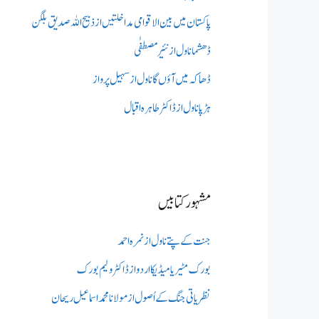
پاکستان میں بین الاقوامی مداخلتیں از ذبیح اللہ صدیق بلگن
ڈھشما ناول از نئیر مصطفٰی
ڈھاکہ میں آؤں گا ناول از سہیل پرواز
ہڑپا ناول از ڈاکٹر طاہرہ اقبال
مشہور کتابیں
جنت کے پتے ناول از نمرہ احمد
بورک مٹیریا میڈیکااردو از ڈاکٹر ولیم بورک
نظریاتی جنگ کے اُصول از مولانا محمد اسماعیل ریحان