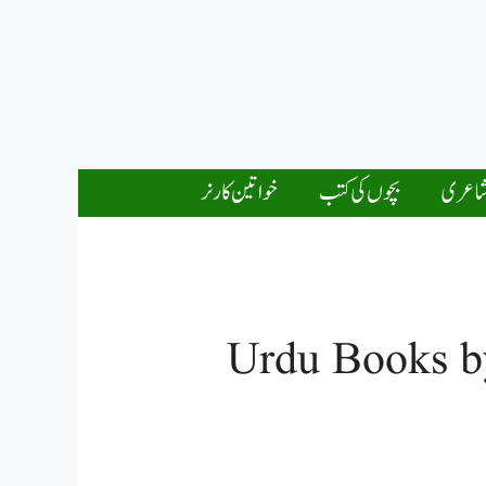
اعری
بچوں کی کتب
خواتین کارنر
Urdu Books b