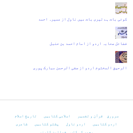
کوئی بات ہے تیری بات میں ناول از عمیرہ احمد
فضائل صحابہ اردو از امام احمد بن حنبل
الرحیق المختوم اردو از صفی الرحمن مبارک پوری
سرورق
قرآن و تفسیر
اسلامی کتابیں
تاریخِ اسلام
اردو کتابیں
اردو ناول
پشتو کتابیں
شاعری
بچوں کی کتب
خواتین کارنر