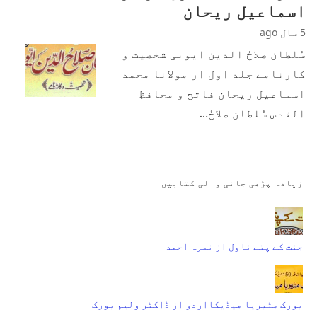
اسماعیل ریحان
5 سال ago
سُلطان صلاحُ الدین ایوبی شخصیت و
کارنامے جلد اول از مولانا محمد
اسماعیل ریحان فاتح و محافظِ
القدس سُلطان صلاحُ…
زیادہ پڑھی جانی والی کتابیں
جنت کے پتے ناول از نمرہ احمد
بورک مٹیریا میڈیکااردو از ڈاکٹر ولیم بورک