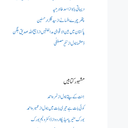
دیہاتی بابو از اسد طاہر جپہ
پتھر چہرے افسانے از سید گلزار حسنین
پاکستان میں بین الاقوامی مداخلتیں از ذبیح اللہ صدیق بلگن
ڈھشما ناول از نئیر مصطفٰی
مشہور کتابیں
جنت کے پتے ناول از نمرہ احمد
کوئی بات ہے تیری بات میں ناول از عمیرہ احمد
بورک مٹیریا میڈیکااردو از ڈاکٹر ولیم بورک