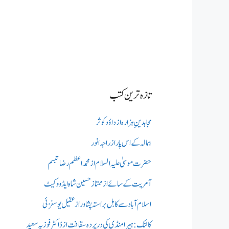
تازہ ترین کتب
مجاہدینِ ہزارہ از داؤد کوثر
ہمالہ کے اس پار از راجہ انور
حضرت موسیٰ علیہ السلام از محمد اعظم رضا تبسم
آمریت کے سائے از ممتاز حسین شاہ ایڈووکیٹ
اسلام آباد سے کابل براستہ پشاور از عقیل یوسفزئی
کالنک: ہیرا منڈی کی در پردہ سقافت از ڈاکٹر فوزیہ سعید