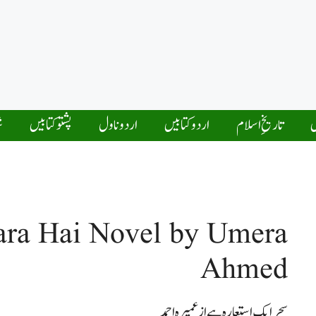
ں
تاریخِ اسلام
اردو کتابیں
اردو ناول
پشتو کتابیں
ش
iara Hai Novel by Umera
Ahmed
سحر ایک استعارہ ہے از عمیرہ احمد