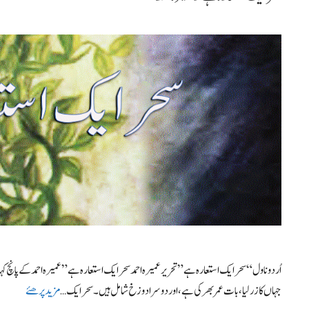
اُردو ناول “سحرایک استعارہ ہے” تحریر عمیرہ احمد سحر ایک استعارہ ہے” عمیرہ احمد کے پانچ
جہاں کا زر لیا ، بات عمر بھر کی ہے ، اور دوسرا دوزخ شامل ہیں۔ سحر ایک …
مزید پرھئے