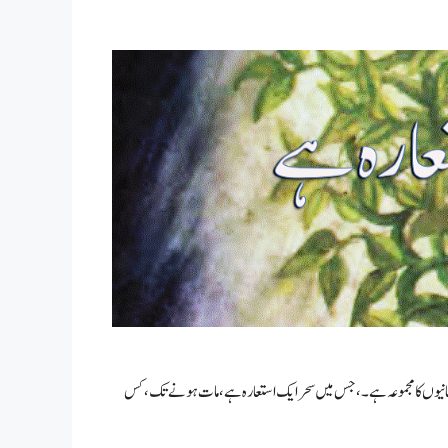
 کہانیوں کا مجموعہ ہے۔، جس میں سحر ایک استعارہ ہے ، مات ہونے تک ، کس