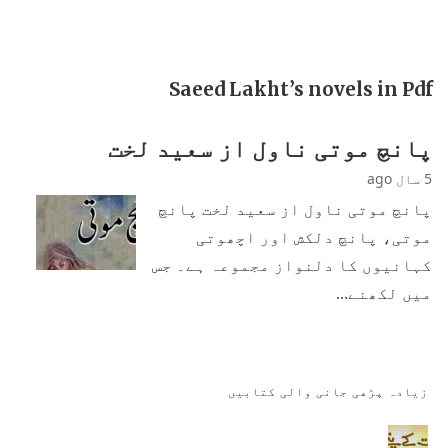
Saeed Lakht’s novels in Pdf
پانچ موتی ناول از سعید لخت
5 سال ago
پانچ موتی ناول از سعید لخت پانچ
موتی، پانچ دلکش اور اچھوتی
کہانیوں کا دلنواز مجموعہ ہے۔ جس
میں لکھنے…
زیادہ پڑھی جانی والی کتابیں