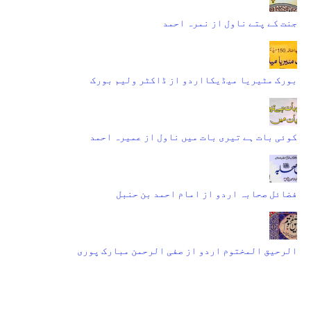
جنت کے پتے ناول از نمرہ احمد
بورک مٹیریا میڈیکااردو از ڈاکٹر ولیم بورک
کوئی بات ہے تیری بات میں ناول از عمیرہ احمد
فضائل صحابہ اردو از امام احمد بن حنبل
الرحیق المختوم اردو از صفی الرحمن مبارک پوری