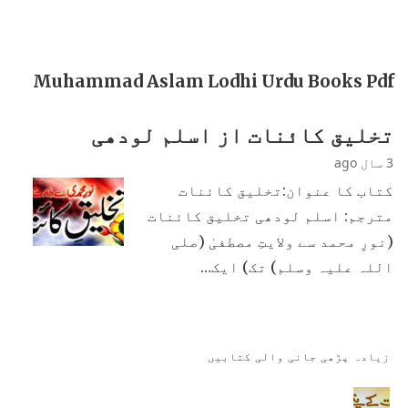
Muhammad Aslam Lodhi Urdu Books Pdf
تخلیق کائنات از اسلم لودھی
3 سال ago
کتاب کا عنوان:تخلیق کائنات
مترجم: اسلم لودھی تخلیق کائنات
(نورِ محمد سے ولایتِ مصطفیٰ (صلی
اللہ علیہ وسلم) تک) ایک…
زیادہ پڑھی جانی والی کتابیں