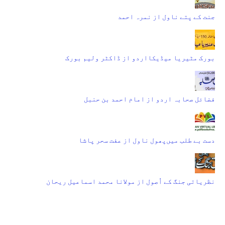
جنت کے پتے ناول از نمرہ احمد
بورک مٹیریا میڈیکااردو از ڈاکٹر ولیم بورک
فضائل صحابہ اردو از امام احمد بن حنبل
دست بے طلب میں‌پھول ناول از عفت سحر پاشا
نظریاتی جنگ کے اُصول از مولانا محمد اسماعیل ریحان