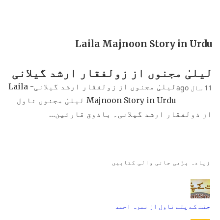
Laila Majnoon Story in Urdu
لیلیٰ مجنوں از زولفقار ارشد گیلانی
لیلیٰ مجنوں از زولفقار ارشد گیلانی- Laila
11 سال ago
Majnoon Story in Urdu لیلیٰ مجنوں ناول
از ذولفقار ارشد گیلانی۔ باذوق قارئین…
زیادہ پڑھی جانی والی کتابیں
جنت کے پتے ناول از نمرہ احمد