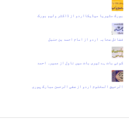
بورک مٹیریا میڈیکااردو از ڈاکٹر ولیم بورک
فضائل صحابہ اردو از امام احمد بن حنبل
کوئی بات ہے تیری بات میں ناول از عمیرہ احمد
الرحیق المختوم اردو از صفی الرحمن مبارک پوری