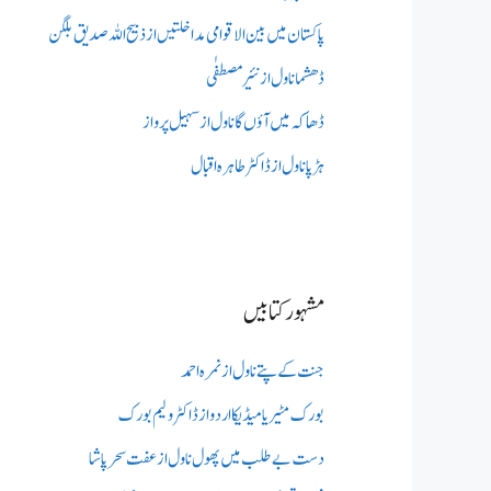
پاکستان میں بین الاقوامی مداخلتیں از ذبیح اللہ صدیق بلگن
ڈھشما ناول از نئیر مصطفٰی
ڈھاکہ میں آؤں گا ناول از سہیل پرواز
ہڑپا ناول از ڈاکٹر طاہرہ اقبال
مشہور کتابیں
جنت کے پتے ناول از نمرہ احمد
بورک مٹیریا میڈیکااردو از ڈاکٹر ولیم بورک
دست بے طلب میں‌پھول ناول از عفت سحر پاشا