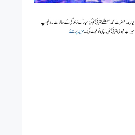
 کہانیاں۔ حضرت محمد مصطفےٰ ﷺ کی مبارک زندگی کے حالات۔ دلچسپ
ب سیرتِ نبوی ﷺ پر اپنی نوعیت کی …
مزید پرھئے