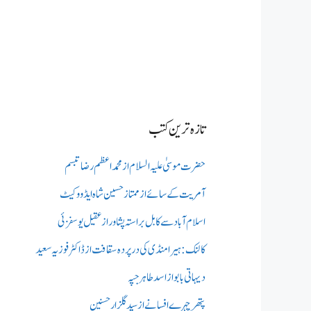
تازہ ترین کتب
حضرت موسیٰ علیہ السلام از محمد اعظم رضا تبسم
آمریت کے سائے از ممتاز حسین شاہ ایڈووکیٹ
اسلام آباد سے کابل براستہ پشاور از عقیل یوسفزئی
کالنک: ہیرا منڈی کی در پردہ سقافت از ڈاکٹر فوزیہ سعید
دیہاتی بابو از اسد طاہر جپہ
پتھر چہرے افسانے از سید گلزار حسنین