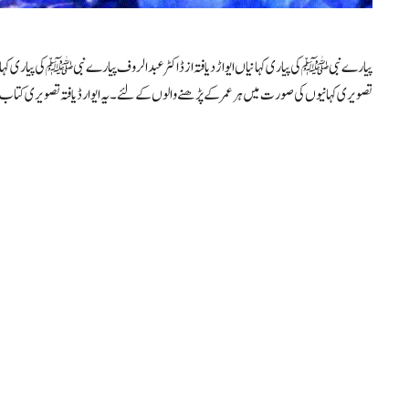
پیارے نبی ﷺ کی پیاری کہانیاں ایواڑدیافتہ از ڈاکٹر عبدالروف پیارے نبی ﷺ کی پیاری
تصویری کہانیوں کی صورت میں ہر عمر کے پڑھنے والوں کے لئے۔ یہ ایوارڈ یافتہ تصویری کتا