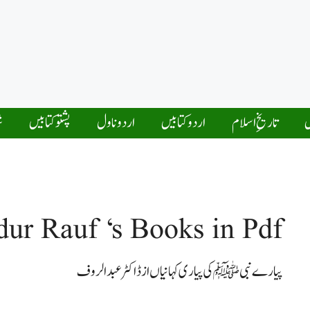
ں
تاریخِ اسلام
اردو کتابیں
اردو ناول
پشتو کتابیں
ش
ur Rauf ‘s Books in Pdf
پیارے نبی ﷺ کی پیاری کہانیاں از ڈاکٹر عبدالروف