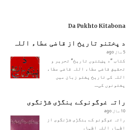
Da Pukhto Kitabona
د پختنو تاریخ از قاضی عطاء اللہ
5 سال ago
کتاب "د پښتنوں تاریخ" تحریر و
تحقیق قاضی عطاء اللہ قاضی عطاء
اللہ کی تاریخ پشتو زبان میں
پشتونوں کی…
راتہ غوگونوکے بنگڑی شڑنگوی
10 سال ago
راتہ غوگونو کے بنگڑی شڑنگوی از
اظہار اللہ اظہار