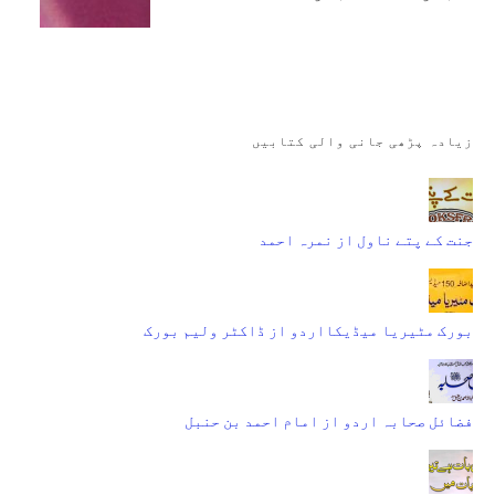
زیادہ پڑھی جانی والی کتابیں
جنت کے پتے ناول از نمرہ احمد
بورک مٹیریا میڈیکااردو از ڈاکٹر ولیم بورک
فضائل صحابہ اردو از امام احمد بن حنبل