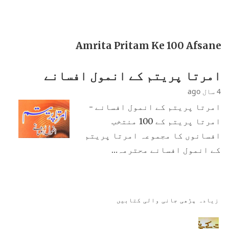
Amrita Pritam Ke 100 Afsane
امرتا پریتم کے انمول افسانے
4 سال ago
امرتا پریتم کے انمول افسانے -
امرتا پریتم کے 100 منتخب
افسانوں کا مجموعہ امرتا پریتم
کے انمول افسانے محترمہ…
زیادہ پڑھی جانی والی کتابیں