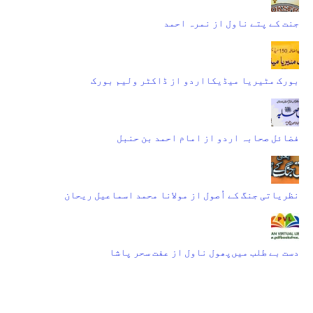
جنت کے پتے ناول از نمرہ احمد
بورک مٹیریا میڈیکااردو از ڈاکٹر ولیم بورک
فضائل صحابہ اردو از امام احمد بن حنبل
نظریاتی جنگ کے اُصول از مولانا محمد اسماعیل ریحان
دست بے طلب میں‌پھول ناول از عفت سحر پاشا