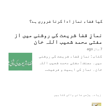
کیا قضاء نماز ادا کرنا ضروری ہے؟
نمازِ قضا شریعت کی روشنی میں از
مفتی محمد شعیب اللہ خان
7 سال ago
کتاب : نمازِ قضاء شریعت کی روشنی
میں۔ مصنف : مفتی محمد شعیب اللہ
خان۔ نماز کی اہمیت و فرضیت…
زیادہ پڑھی جانی والی کتابیں