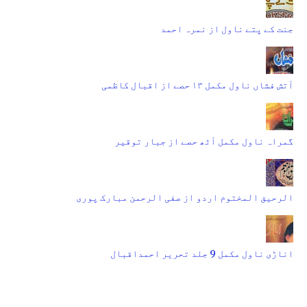
جنت کے پتے ناول از نمرہ احمد
آتش فشاں ناول مکمل ۱۳ حصے از اقبال کاظمی
گمراہ ناول مکمل آٹھ حصے از جبار توقیر
الرحیق المختوم اردو از صفی الرحمن مبارک پوری
اناڑی ناول مکمل 9 جلد تحریر احمداقبال