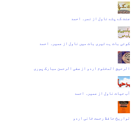
جنت کے پتے ناول از نمرہ احمد
کوئی بات ہے تیری بات میں ناول از عمیرہ احمد
الرحیق المختوم اردو از صفی الرحمن مبارک پوری
آب حیات ناول از عمیرہ احمد
تواریخ حافظ رحمت خانی اردو