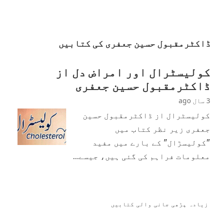
ڈاکٹرمقبول حسین جعفری کی کتابیں
کولیسٹرال اور امراض دل از
ڈاکٹرمقبول حسین جعفری
3 سال ago
کولیسٹرال از ڈاکٹرمقبول حسین
جعفری زیر نظر کتاب میں
"کولیسڑال" کے بارے میں مفید
معلومات فراہم کی گئی ہیں، جیسے…
زیادہ پڑھی جانی والی کتابیں