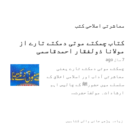
معاشرتی اصلاحی کتب
کتاب چمکتے موتی دمکتے تارے از
مولانا ذولفقار احمدقاسمی
7 سال ago
چمکتے موتی دمکتے تارے یعنی
معاشرتی آداب اور اسلامی اخلاق کے
سلسلے میں حضورﷺ کے چالیس اہم
ارشادات۔ مولف: حضرت…
زیادہ پڑھی جانی والی کتابیں