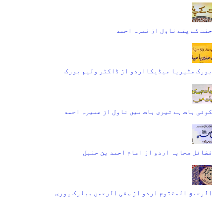
جنت کے پتے ناول از نمرہ احمد
بورک مٹیریا میڈیکااردو از ڈاکٹر ولیم بورک
کوئی بات ہے تیری بات میں ناول از عمیرہ احمد
فضائل صحابہ اردو از امام احمد بن حنبل
الرحیق المختوم اردو از صفی الرحمن مبارک پوری