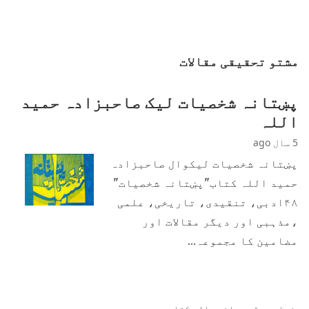
مشتو تحقیقی مقالات
پښتانہ شخصیات لیک صاحبزادہ حمید
اللہ
5 سال ago
پښتانہ شخصیات لیکوال صاحبزادہ
حمید اللہ کتاب"پښتانہ شخصیات"
۴۸ادبی، تنقیدی، تاریخی، علمی
،مذہبی اور دیگر مقالات اور
مضامین کا مجموعہ…
زیادہ پڑھی جانی والی کتابیں