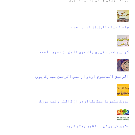
جنت کے پتے ناول از نمرہ احمد
کوئی بات ہے تیری بات میں ناول از عمیرہ احمد
الرحیق المختوم اردو از صفی الرحمن مبارک پوری
بورک مٹیریا میڈیکااردو از ڈاکٹر ولیم بورک
مشرق کی بیٹی بے نظیر بھٹو شہید