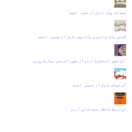
جنت کے پتے ناول از نمرہ احمد
کوئی بات ہے تیری بات میں ناول از عمیرہ احمد
الرحیق المختوم اردو از صفی الرحمن مبارک پوری
آب حیات ناول از عمیرہ احمد
تواریخ حافظ رحمت خانی اردو