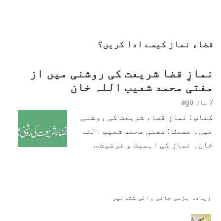
قضاء نماز کیسے ادا کریں؟
نمازِ قضا شریعت کی روشنی میں از
مفتی محمد شعیب اللہ خان
7 سال ago
کتاب : نمازِ قضاء شریعت کی روشنی
میں۔ مصنف : مفتی محمد شعیب اللہ
خان۔ نماز کی اہمیت و فرضیت…
زیادہ پڑھی جانی والی کتابیں