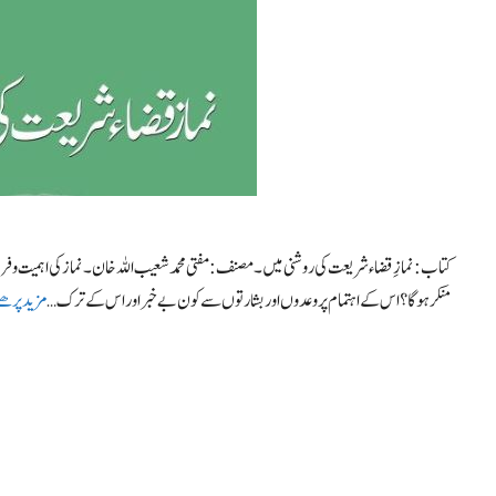
کتاب : نمازِ قضاء شریعت کی روشنی میں۔ مصنف : مفتی محمد شعیب اللہ خان۔ نماز کی اہمیت
منکر ہوگا؟ اس کے اہتمام پر وعدوں اور بشارتوں سے کون بے خبر اور اس کے ترک …
مزید پرھئ