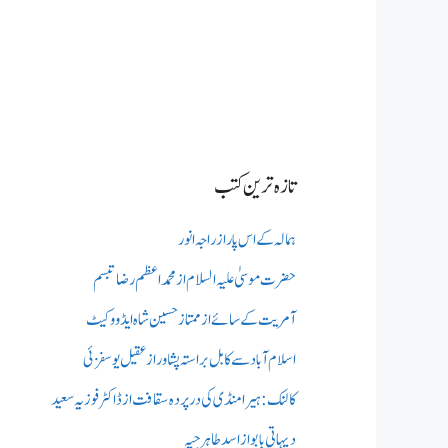
تازہ ترین کتب
ہمالہ کے اس پار از راجہ انور
حضرت موسیٰ علیہ السلام از محمد اعظم رضا تبسم
آمریت کے سائے از ممتاز حسین شاہ ایڈووکیٹ
اسلام آباد سے کابل براستہ پشاور از عقیل یوسفزئی
کالنک: ہیرا منڈی کی در پردہ سقافت از ڈاکٹر فوزیہ سعید
دیہاتی بابو از اسد طاہر جپہ