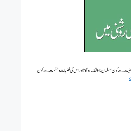
 و فرضیت سے کون مسلمان ناواقف ہوگا؟ اور اس کی فضیلت و عظمت سے کون
ے