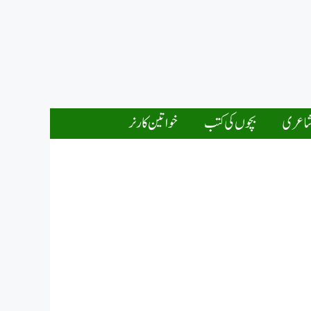
اعری
بچوں کی کتب
خواتین کارنر