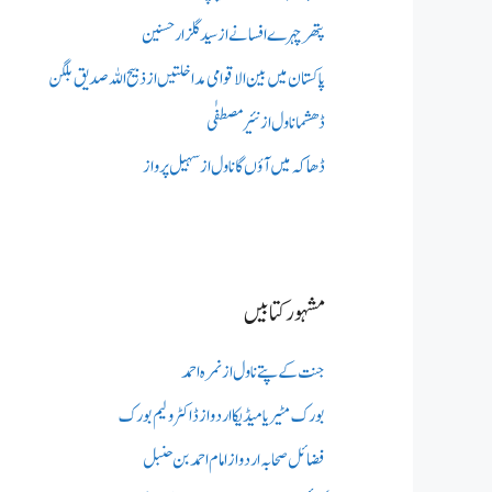
پتھر چہرے افسانے از سید گلزار حسنین
پاکستان میں بین الاقوامی مداخلتیں از ذبیح اللہ صدیق بلگن
ڈھشما ناول از نئیر مصطفٰی
ڈھاکہ میں آؤں گا ناول از سہیل پرواز
مشہور کتابیں
جنت کے پتے ناول از نمرہ احمد
بورک مٹیریا میڈیکااردو از ڈاکٹر ولیم بورک
فضائل صحابہ اردو از امام احمد بن حنبل