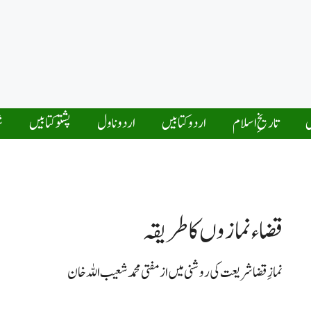
ں
تاریخِ اسلام
اردو کتابیں
اردو ناول
پشتو کتابیں
ش
قضاء نمازوں کا طریقہ
نمازِ قضا شریعت کی روشنی میں از مفتی محمد شعیب اللہ خان