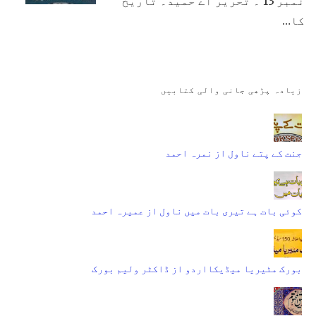
نمبر 13 ۔ تحریر اے حمید۔ تاریخ
کا…
زیادہ پڑھی جانی والی کتابیں
جنت کے پتے ناول از نمرہ احمد
کوئی بات ہے تیری بات میں ناول از عمیرہ احمد
بورک مٹیریا میڈیکااردو از ڈاکٹر ولیم بورک