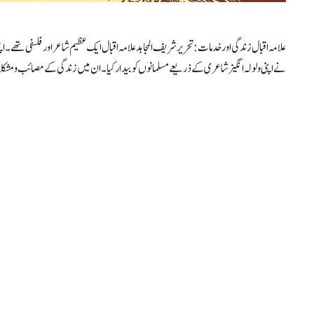
علامہ اقبال زندگی اور خدمات : تحریر شریف المجاہد علامہ اقبال ایک عظیم شاعر اور فلسفی تھے۔ 
نے اپنی ولولہ انگیز شاعری کے ذریعے مسلمانوں کو بیدار کیا۔ ان میں زندگی کے مصائب و مش