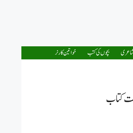
اعری
بچوں کی کتب
خواتین کارنر
ردست کتاب