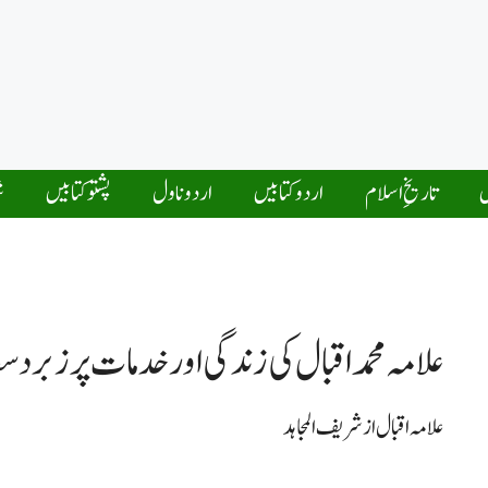
ں
تاریخِ اسلام
اردو کتابیں
اردو ناول
پشتو کتابیں
ش
علامہ محمد اقبال کی زندگی اور خدمات پر زب
علامہ اقبال از شریف المجاہد