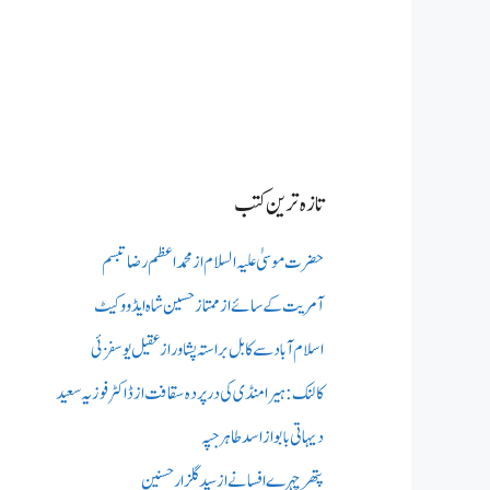
تازہ ترین کتب
حضرت موسیٰ علیہ السلام از محمد اعظم رضا تبسم
آمریت کے سائے از ممتاز حسین شاہ ایڈووکیٹ
اسلام آباد سے کابل براستہ پشاور از عقیل یوسفزئی
کالنک: ہیرا منڈی کی در پردہ سقافت از ڈاکٹر فوزیہ سعید
دیہاتی بابو از اسد طاہر جپہ
پتھر چہرے افسانے از سید گلزار حسنین