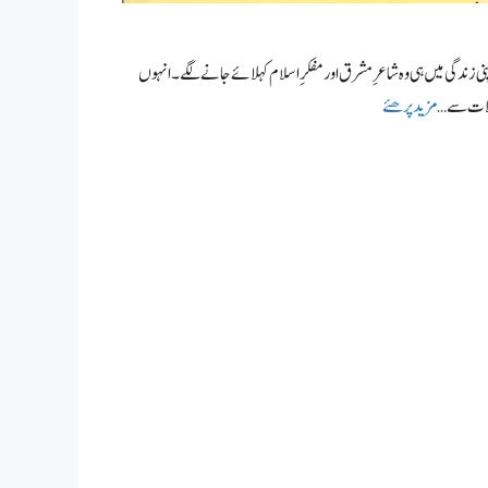
اپنی زندگی میں ہی وہ شاعرِ مشرق اور مفکرِ اسلام کہلائے جانے لگے۔ انہوں
کلات سے …
مزید پرھئے