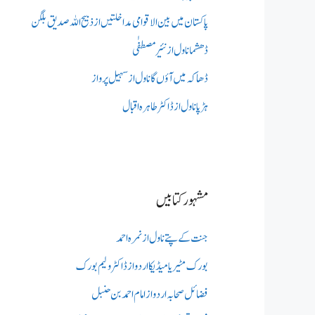
پاکستان میں بین الاقوامی مداخلتیں از ذبیح اللہ صدیق بلگن
ڈھشما ناول از نئیر مصطفٰی
ڈھاکہ میں آؤں گا ناول از سہیل پرواز
ہڑپا ناول از ڈاکٹر طاہرہ اقبال
مشہور کتابیں
جنت کے پتے ناول از نمرہ احمد
بورک مٹیریا میڈیکااردو از ڈاکٹر ولیم بورک
فضائل صحابہ اردو از امام احمد بن حنبل